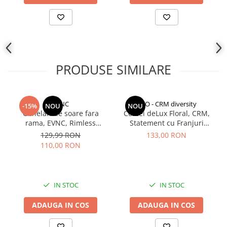
Indosariere documente
Instrumente de scris
Laminatoare documente
Produse digitale (download)
PRODUSE SIMILARE
EVNC
CCO - CRM diversity
-15%
NOU
NOU
Ochelari de soare fara
Cercei deLux Floral, CRM,
rama, EVNC, Rimless
Statement cu Franjuri
Featherlight, unisex
Elegante pentru Femei,
129,99 RON
133,00 RON
Auriu
110,00 RON
IN STOC
IN STOC
ADAUGA IN COS
ADAUGA IN COS