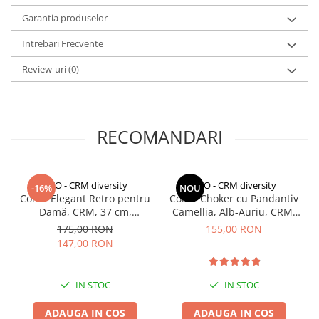
Garantia produselor
Monede pentru colectionari
Petshop
Intrebari Frecvente
Smart Home
Review-uri
(0)
Supape de sens unic
Termometre de corp
Birotica & Papetarie
RECOMANDARI
Accesorii finisare documente
Agende
CCO - CRM diversity
CCO - CRM diversity
-16%
NOU
Capsatoare documente
Colier Elegant Retro pentru
Colier Choker cu Pandantiv
Damă, CRM, 37 cm,
Camellia, Alb-Auriu, CRM,
Carti de colorat
Închidere OT
cu Perluțe și Cristale, 33+5
175,00 RON
155,00 RON
Consumabile laminare
cm
147,00 RON
Cutter - plottere
Ghilotine & Trimmere
IN STOC
IN STOC
Imprimante UV
ADAUGA IN COS
ADAUGA IN COS