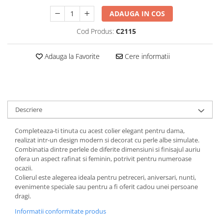
Baterii externe
ADAUGA IN COS
Boxe portabile, cu bluetooth
Cod Produs:
C2115
Cabluri de incarcare
Casti & Audio portabile
Adauga la Favorite
Cere informatii
Huse laptop
Stick-uri memorie USB
Accesorii auto interioare &
exterioare
Descriere
Accesorii diverse
Confort auto
Completeaza-ti tinuta cu acest colier elegant pentru dama,
realizat intr-un design modern si decorat cu perle albe simulate.
Curatare auto
Combinatia dintre perlele de diferite dimensiuni si finisajul auriu
ofera un aspect rafinat si feminin, potrivit pentru numeroase
Suporturi auto pentru telefon
ocazii.
Casa, Gradina & Bricolaj
Colierul este alegerea ideala pentru petreceri, aniversari, nunti,
evenimente speciale sau pentru a fi oferit cadou unei persoane
Articole pentru Bucatarie & Servire
dragi.
Decoratiuni
Informatii conformitate produs
Jocuri de societate