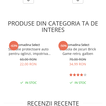
PRODUSE DIN CATEGORIA TA DE
INTERES
gomadina Select
gomadina Select
-63%
-50%
Set folie protectoare auto
Consola de jocuri Brick
pentru oglinzi, impotriva
Game retro, galben
apei si aburului, Film
60,00 RON
70,00 RON
Protect
22,00 RON
34,99 RON
IN STOC
IN STOC
RECENZII RECENTE