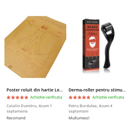
Poster roluit din hartie Leonardo Da Vinci, Vitruvian Man, vintage, 51x35 cm
Derma-roller pentru stimularea cresterii parului, scalp si barba, Beard Roller
Achizitie verificata
Achizitie verificata
Catalin Dumitru,
Acum 1
Petru Burdulea,
Acum 4
saptamana
saptamani
F
Recomand
Multumesc!