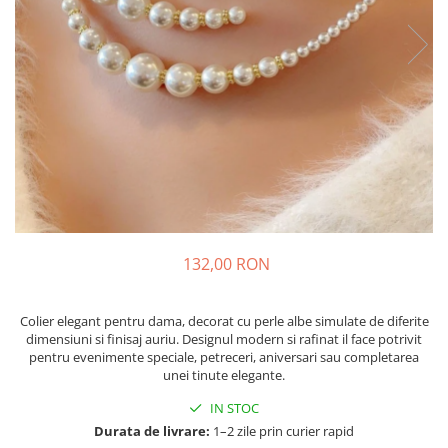
Fashion
Accesorii pentru cap si par
Accesorii vestimentare
Bratari
Ceasuri
Cercei
Coliere, lantisoare si chokere
Ochelari
132,00 RON
Portofele dama
Seturi de bijuterii
Colier elegant pentru dama, decorat cu perle albe simulate de diferite
TV, Audio-Video & Foto
dimensiuni si finisaj auriu. Designul modern si rafinat il face potrivit
pentru evenimente speciale, petreceri, aniversari sau completarea
PC, Periferice & Accesorii IT
unei tinute elegante.
Huse telefoane mobile
IN STOC
Componente PC & Software
Durata de livrare:
1–2 zile prin curier rapid