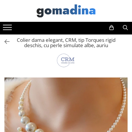
Toate Produsele
Gadgeturi smart
Colier dama elegant, CRM, tip Torques rigid
Trackere GPS
deschis, cu perle simulate albe, auriu
Inele smart
Portofele smart
Ingrijire personala
Aparate & Accesorii ingrijire
personala
Articole Sanatate & Wellness
Cosmetice & Produse ingrijire
personala
Parfumuri cu feromoni
Periute dinti
Produse albire si curatare dinti