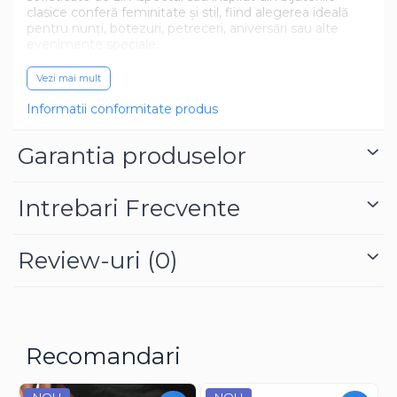
clasice conferă feminitate și stil, fiind alegerea ideală
pentru nunți, botezuri, petreceri, aniversări sau alte
evenimente speciale.
Sistemul de închidere este practic și sigur, asigurând o
Vezi mai mult
purtare confortabilă pe durata întregii zile. Datorită
designului său elegant și atemporal, colierul poate
Informatii conformitate produs
reprezenta și un cadou inspirat pentru persoanele care
apreciază accesoriile rafinate.
Garantia produselor
Intrebari Frecvente
Review-uri
(0)
Recomandari