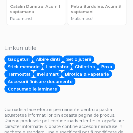
Catalin Dumitru,
Acum 1
Petru Burdulea,
Acum 3
saptamana
saptamani
Recomand
Multumesc!
Linkuri utile
Gadgeturi
Albire dinti
Set bijuterii
Stick memorie
Laminator
Ghilotina
Boxa
Termostat
Inel smart
Birotica & Papetarie
Accesorii finisare documente
Consumabile laminare
Gomadina face eforturi permanente pentru a pastra
acuratetea informatiilor din aceasta pagina de produs.
Rareori produsele pot contine inadvertente: fotografia are
caracter informativ si poate contine accesorii neincluse in
pachetele standard, unele specificatii pot fi modificate de