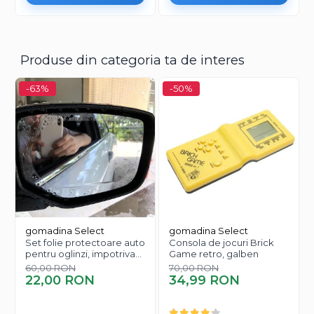
Produse din categoria ta de interes
-63%
-50%
gomadina Select
gomadina Select
Set folie protectoare auto
Consola de jocuri Brick
pentru oglinzi, impotriva
Game retro, galben
apei si aburului, Film
60,00 RON
70,00 RON
Protect
22,00 RON
34,99 RON