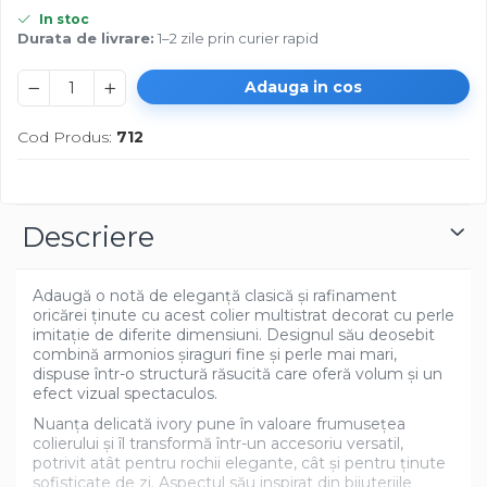
In stoc
Durata de livrare:
1–2 zile prin curier rapid
Adauga in cos
Cod Produs:
712
Descriere
Adaugă o notă de eleganță clasică și rafinament
oricărei ținute cu acest colier multistrat decorat cu perle
imitație de diferite dimensiuni. Designul său deosebit
combină armonios șiraguri fine și perle mai mari,
dispuse într-o structură răsucită care oferă volum și un
efect vizual spectaculos.
Nuanța delicată ivory pune în valoare frumusețea
colierului și îl transformă într-un accesoriu versatil,
potrivit atât pentru rochii elegante, cât și pentru ținute
sofisticate de zi. Aspectul său inspirat din bijuteriile