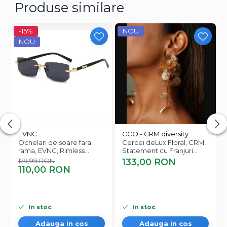
Produse similare
-15%
NOU
NOU
EVNC
CCO - CRM diversity
Ochelari de soare fara
Cercei deLux Floral, CRM,
rama, EVNC, Rimless
Statement cu Franjuri
Featherlight, unisex
Elegante pentru Femei,
129,99 RON
133,00 RON
Auriu
110,00 RON
In stoc
In stoc
Adauga in cos
Adauga in cos