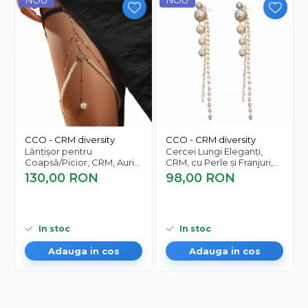
NOU
NOU
CCO - CRM diversity
CCO - CRM diversity
Lănțișor pentru
Cercei Lungi Eleganți,
Coapsă/Picior, CRM, Auriu
CRM, cu Perle și Franjuri,
cu Perle Albe
Alb/Auriu
130,00 RON
98,00 RON
In stoc
In stoc
Adauga in cos
Adauga in cos