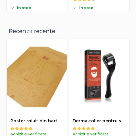
In stoc
In stoc
Recenzii recente
Poster roluit din hartie Leonardo Da Vinci, Vitruvian Man, vintage, 51x35 cm
Derma-roller pentru stimularea cresterii parului, scalp si barba, Beard Roller
Achizitie verificata
Achizitie verificata