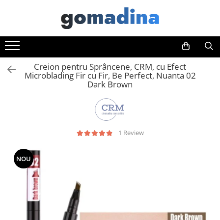
Toate Produsele
Gadgeturi smart
Creion pentru Sprâncene, CRM, cu Efect
Trackere GPS
Microblading Fir cu Fir, Be Perfect, Nuanta 02
Inele smart
Dark Brown
Portofele smart
Ingrijire personala
Aparate & Accesorii ingrijire
1 Review
personala
Articole Sanatate & Wellness
NOU
Cosmetice & Produse ingrijire
personala
Parfumuri cu feromoni
Periute dinti
Produse albire si curatare dinti