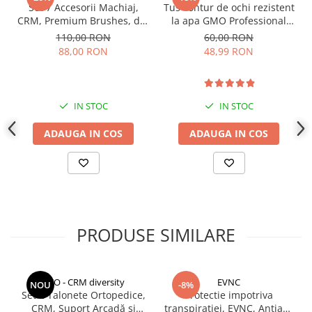
Obtine sprancene groase, fara durere, fara compromisuri, doar
Indosariere documente
Set 7 Accesorii Machiaj,
Tus contur de ochi rezistent
sprancene grozave!
CRM, Premium Brushes, din
la apa GMO Professional
Instrumente de scris
Este un produs inovator, care va ajuta sa va definiti sprancenele,
Fibre Sintetice, cu Husă
Eyeliner 5D Ink
110,00 RON
60,00 RON
imitand efectul de microblading.
Mov
Laminatoare documente
88,00 RON
48,99 RON
Aspectul de micropigmentare sprancene este acum mult mai
usor de obtinut!
Produse digitale (download)
IN STOC
IN STOC
ADAUGA IN COS
ADAUGA IN COS
PRODUSE SIMILARE
CCO - CRM diversity
EVNC
NOU
-8%
Set 2 Talonete Ortopedice,
Protectie impotriva
CRM, Suport Arcadă și
transpiratiei, EVNC, Antiaxa