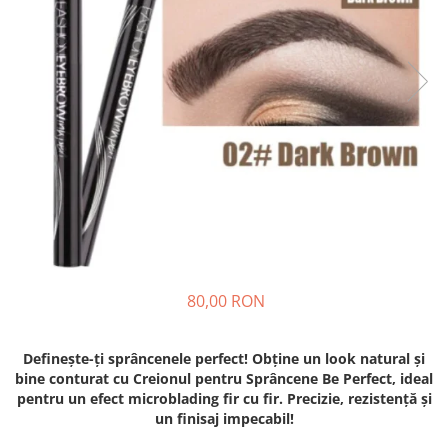
Fashion
Accesorii pentru cap si par
Accesorii vestimentare
Bratari
Ceasuri
Cercei
Coliere, lantisoare si chokere
Ochelari
Portofele dama
80,00 RON
Seturi de bijuterii
TV, Audio-Video & Foto
Definește-ți sprâncenele perfect! Obține un look natural și
PC, Periferice & Accesorii IT
bine conturat cu Creionul pentru Sprâncene Be Perfect, ideal
Huse telefoane mobile
pentru un efect microblading fir cu fir. Precizie, rezistență și
un finisaj impecabil!
Componente PC & Software