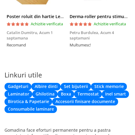
Poster roluit din hartie Leonardo Da Vinci, Vitruvian Man, vintage, 51x35 cm
Derma-roller pentru stimularea cresterii parului, scalp si barba, Beard Roller
Achizitie verificata
Achizitie verificata
Catalin Dumitru,
Acum 1
Petru Burdulea,
Acum 4
saptamana
saptamani
F
Recomand
Multumesc!
Linkuri utile
Gadgeturi
Albire dinti
Set bijuterii
Stick memorie
Laminator
Ghilotina
Boxa
Termostat
Inel smart
Birotica & Papetarie
Accesorii finisare documente
Consumabile laminare
Gomadina face eforturi permanente pentru a pastra