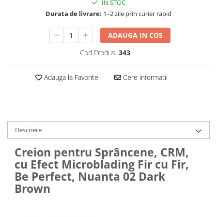
Baterii externe
IN STOC
Durata de livrare:
1–2 zile prin curier rapid
Boxe portabile, cu bluetooth
Cabluri de incarcare
ADAUGA IN COS
Casti & Audio portabile
Cod Produs:
343
Huse laptop
Stick-uri memorie USB
Adauga la Favorite
Cere informatii
Accesorii auto interioare &
exterioare
Accesorii diverse
Confort auto
Descriere
Curatare auto
Creion pentru Sprâncene, CRM,
Suporturi auto pentru telefon
cu Efect Microblading Fir cu Fir,
Be Perfect, Nuanta 02 Dark
Casa, Gradina & Bricolaj
Brown
Articole pentru Bucatarie & Servire
Decoratiuni
Jocuri de societate