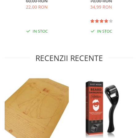
60,00 RON
70,00 RON
Protect
22,00 RON
34,99 RON
IN STOC
IN STOC
RECENZII RECENTE