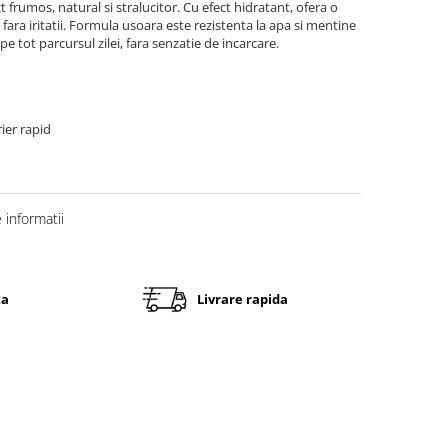
 frumos, natural si stralucitor. Cu efect hidratant, ofera o
fara iritatii. Formula usoara este rezistenta la apa si mentine
e tot parcursul zilei, fara senzatie de incarcare.
rier rapid
informatii
ta
Livrare rapida