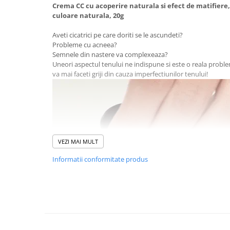
Baterii externe
Crema CC cu acoperire naturala si efect de matifier
culoare naturala, 20g
Boxe portabile, cu bluetooth
Cabluri de incarcare
Aveti cicatrici pe care doriti se le ascundeti?
Probleme cu acneea?
Casti & Audio portabile
Semnele din nastere va complexeaza?
Uneori aspectul tenului ne indispune si este o reala probl
Huse laptop
va mai faceti griji din cauza imperfectiunilor tenului!
Stick-uri memorie USB
Accesorii auto interioare &
exterioare
Accesorii diverse
Confort auto
VEZI MAI MULT
Curatare auto
Informatii conformitate produs
Suporturi auto pentru telefon
Casa, Gradina & Bricolaj
Articole pentru Bucatarie & Servire
Decoratiuni
Jocuri de societate