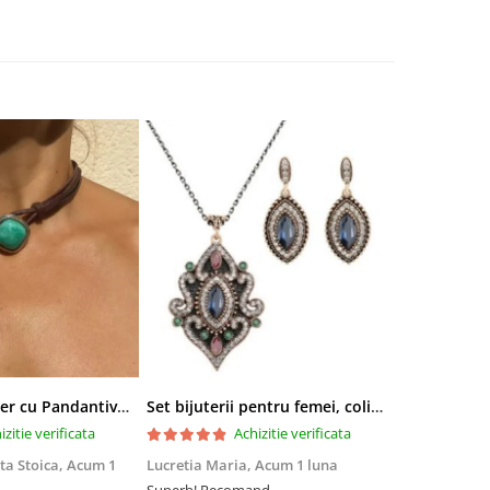
Colier tip Cocker cu Pandantiv Boho EVNC - Turquoise Pendant, Mărime Reglabilă
Set bijuterii pentru femei, colier cu pandantiv si cercei, CRM, 51 cm, multicolor
izitie verificata
Achizitie verificata
ta Stoica,
Acum 1
Lucretia Maria,
Acum 1 luna
Denis Andre
Superb! Recomand
Experiență fo