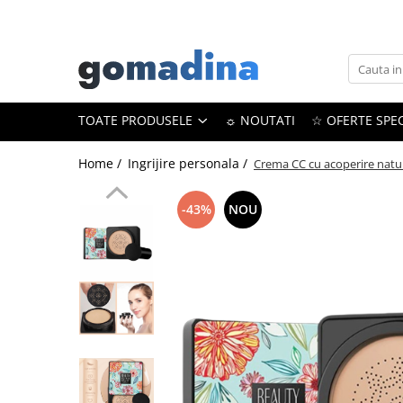
Toate Produsele
Gadgeturi smart
TOATE PRODUSELE
☼ NOUTATI
☆ OFERTE SPEC
Trackere GPS
Inele smart
Home /
Ingrijire personala /
Crema CC cu acoperire natur
Portofele smart
Ingrijire personala
-43%
NOU
Aparate & Accesorii ingrijire
personala
Articole Sanatate & Wellness
Cosmetice & Produse ingrijire
personala
Parfumuri cu feromoni
Periute dinti
Produse albire si curatare dinti