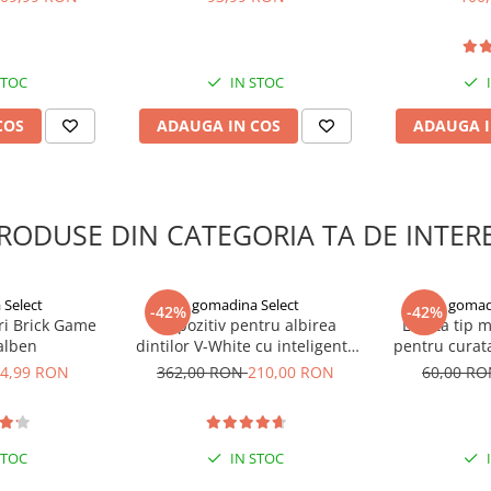
ratia
marime 40-46
aspat pentru o zi intreaga.
n aspect sanatos.
e si ascunde imperfectiunile sau
STOC
IN STOC
elea, textura racoritoare,
COS
ADAUGA IN COS
ADAUGA I
 de clientii nostrii.
RODUSE DIN CATEGORIA TA DE INTER
Select
gomadina Select
gomad
-42%
-42%
ri Brick Game
Dispozitiv pentru albirea
Laveta tip 
galben
dintilor V-White cu inteligenta
pentru curata
artificiala
e
4,99 RON
362,00 RON
210,00 RON
60,00 R
STOC
IN STOC