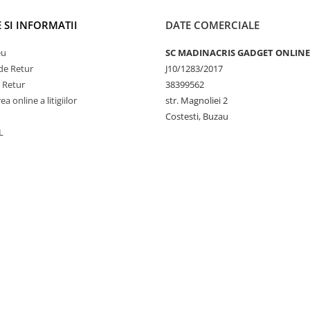
 SI INFORMATII
DATE COMERCIALE
eu
SC MADINACRIS GADGET ONLINE
de Retur
J10/1283/2017
e Retur
38399562
a online a litigiilor
str. Magnoliei 2
Costesti, Buzau
L