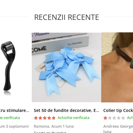
RECENZII RECENTE
Derma-roller pentru stimularea cresterii parului, scalp si barba, Beard Roller
Set 50 de fundite decorative, EVNC, Blue Satin , potrivite pentru masini, scaune sau pahare, albastru
ie verificata
Achizitie verificata
Ach
um 3 saptamani
Ramona,
Acum 1 luna
Andreea George
luna
Foarte multumita!