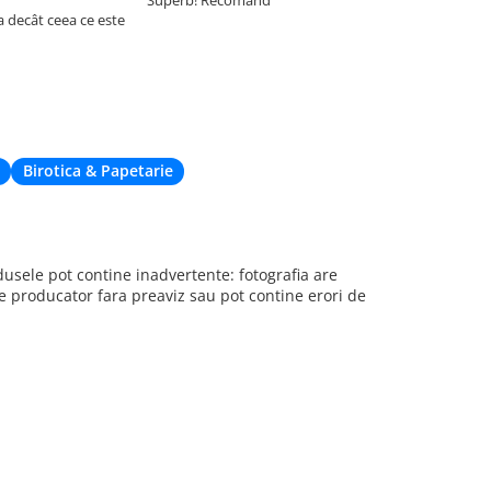
a decât ceea ce este
Am comandat 
site, însă nu 
acum din cau
de livrare. Cu
când nu eram 
deplaseze apr
Birotica & Papetarie
sele pot contine inadvertente: fotografia are
re producator fara preaviz sau pot contine erori de