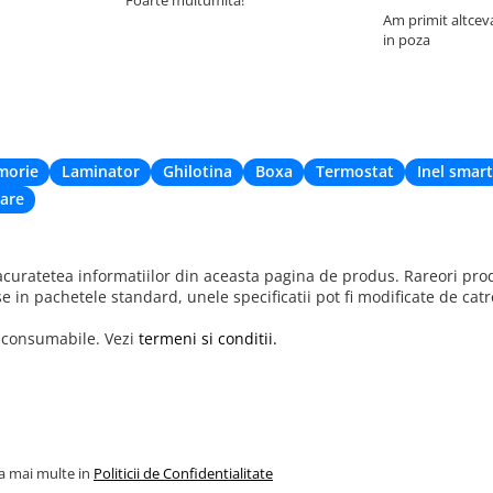
Am primit altcev
in poza
morie
Laminator
Ghilotina
Boxa
Termostat
Inel smart
are
uratetea informatiilor din aceasta pagina de produs. Rareori produ
se in pachetele standard, unele specificatii pot fi modificate de cat
r consumabile. Vezi
termeni si conditii.
la mai multe in
Politicii de Confidentialitate