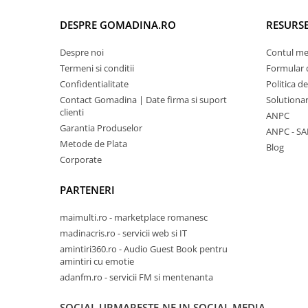
DESPRE GOMADINA.RO
RESURSE
Despre noi
Contul m
Termeni si conditii
Formular 
Confidentialitate
Politica d
Contact Gomadina | Date firma si suport
Solutionare
clienti
ANPC
Garantia Produselor
ANPC - SA
Metode de Plata
Blog
Corporate
PARTENERI
maimulti.ro - marketplace romanesc
madinacris.ro - servicii web si IT
amintiri360.ro - Audio Guest Book pentru
amintiri cu emotie
adanfm.ro - servicii FM si mentenanta
SOCIAL
URMARESTE-NE IN SOCIAL MEDIA