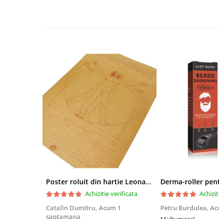
Poster roluit din hartie Leonardo Da Vinci, Vitruvian Man, vintage, 51x35 cm
Achizitie verificata
Achizit
Catalin Dumitru,
Acum 1
Petru Burdulea,
Ac
saptamana
Multumesc!