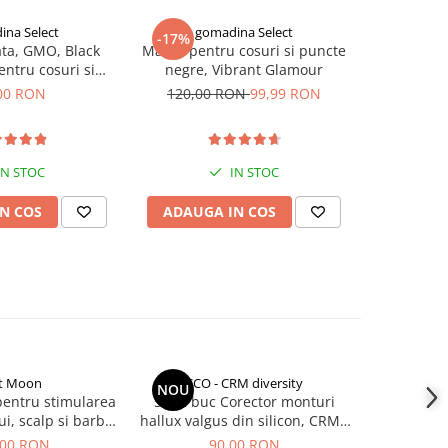
ina Select
gomadina Select
go
-17%
ta, GMO, Black
Masca pentru cosuri si puncte
Ulei pentru
entru cosuri si
negre, Vibrant Glamour
parului, c
te negre
GMO
00 RON
120,00 RON
99,99 RON
1
IN STOC
IN STOC
N COS
ADAUGA IN COS
ADAUG
t Moon
CCO - CRM diversity
go
NOU
-25%
pentru stimularea
Set 2 buc Corector monturi
Corector
ui, scalp si barba,
hallux valgus din silicon, CRM,
degete PerT
d Roller
separator degete picior,
si 
,00 RON
90,00 RON
69,00