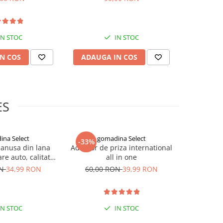
protector deget mare, suport
ortopedic reutilizabil, unisex
IN STOC
IN STOC
N COS
ADAUGA IN COS
ADAUG
ES
ina Select
gomadina Select
go
-33%
-33%
manusa din lana
Adaptor de priza international
Masca n
re auto, calitate
all in one
impotriva c
xtra
negre, G
ON
34,99 RON
60,00 RON
39,99 RON
90,00
IN STOC
IN STOC