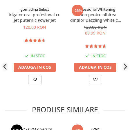
gomadina Select
Professional Whitening
-25%
Irigator oral profesional cu
Creion pentru albirea
jet puternic Power Jet
dintilor Dazzling White cu
actiune rapida
120,00 RON
120,00 RON
89,99 RON
IN STOC
IN STOC
ADAUGA IN COS
ADAUGA IN COS
PRODUSE SIMILARE
CCO - CRM diversity
EVNC