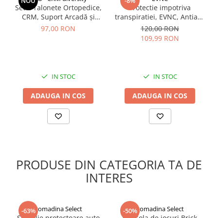
NOU
-8%
Set 2 Talonete Ortopedice,
Protectie impotriva
CRM, Suport Arcadă și
transpiratiei, EVNC, Antiaxa
Amortizare, Negru-Albastru
Shield, absoarbe eficient
97,00 RON
120,00 RON
transpiratia
109,99 RON
IN STOC
IN STOC
ADAUGA IN COS
ADAUGA IN COS
PRODUSE DIN CATEGORIA TA DE
INTERES
gomadina Select
gomadina Select
-63%
-50%
Set folie protectoare auto
Consola de jocuri Brick