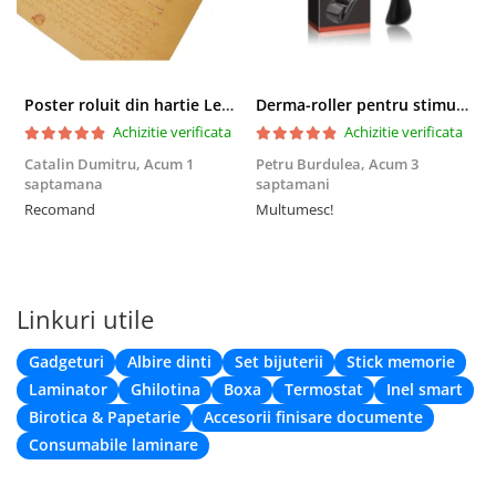
Poster roluit din hartie Leonardo Da Vinci, Vitruvian Man, vintage, 51x35 cm
Derma-roller pentru stimularea cresterii parului, scalp si barba, Beard Roller
Achizitie verificata
Achizitie verificata
Catalin Dumitru,
Acum 1
Petru Burdulea,
Acum 3
saptamana
saptamani
F
Recomand
Multumesc!
Linkuri utile
Gadgeturi
Albire dinti
Set bijuterii
Stick memorie
Laminator
Ghilotina
Boxa
Termostat
Inel smart
Birotica & Papetarie
Accesorii finisare documente
Consumabile laminare