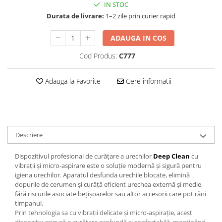
IN STOC
Durata de livrare:
1–2 zile prin curier rapid
ADAUGA IN COS
Cod Produs:
C777
Adauga la Favorite
Cere informatii
Descriere
Dispozitivul profesional de curățare a urechilor
Deep Clean
cu
vibrații și micro-aspirare este o soluție modernă și sigură pentru
igiena urechilor. Aparatul desfunda urechile blocate, elimină
dopurile de cerumen și curăță eficient urechea externă și medie,
fără riscurile asociate bețișoarelor sau altor accesorii care pot răni
timpanul.
Prin tehnologia sa cu vibrații delicate și micro-aspirație, acest
dispozitiv asigură o curățare profundă și confortabilă, menținând