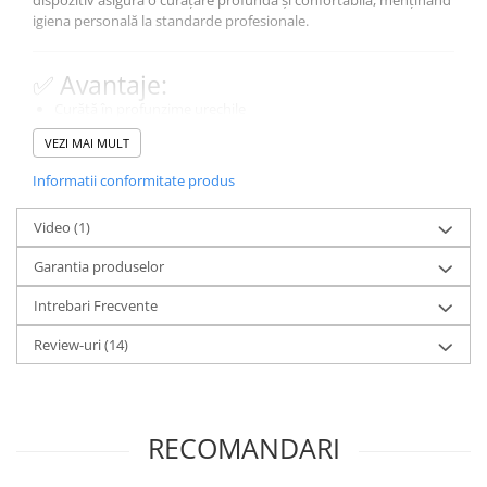
igiena personală la standarde profesionale.
✅ Avantaje:
Curăță în profunzime urechile
Îndepărtează dopurile de cerumen cu ușurință
VEZI MAI MULT
Elimină lichidul acumulat în ureche
Sigur și delicat, fără risc de accidentare
Informatii conformitate produs
🔧 Detalii tehnice:
Video
(1)
Dimensiuni reduse, ușor de transportat
Garantia produselor
Metodă de curățare: vibrații și micro-aspirație
Greutate redusă
Intrebari Frecvente
Operare simplă și confortabilă
Review-uri
(14)
RECOMANDARI