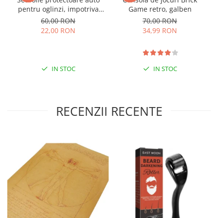
pentru oglinzi, impotriva
Game retro, galben
apei si aburului, Film
60,00 RON
70,00 RON
Protect
22,00 RON
34,99 RON
IN STOC
IN STOC
RECENZII RECENTE