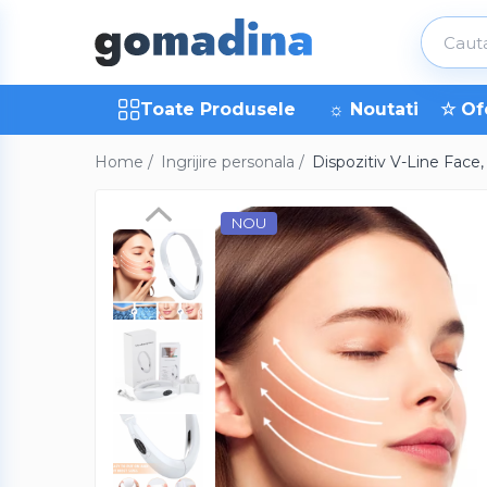
Toate Produsele
Toate Produsele
☼ Noutati
☆ Of
Gadgeturi smart
Trackere GPS
Home /
Ingrijire personala /
Dispozitiv V-Line Face
Inele smart
Portofele smart
NOU
Ingrijire personala
Aparate & Accesorii ingrijire
personala
Articole Sanatate & Wellness
Cosmetice & Produse ingrijire
personala
Parfumuri cu feromoni
Periute dinti