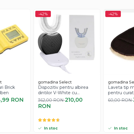
ără timp de recuperare. Dispozitivul oferă o metodă sigură și confo
-42%
-42%
simplu de utilizat, putând fi integrat cu ușurință în rutina ta de în
t
gomadina Select
gomadina Se
ri Brick
Dispozitiv pentru albirea
Laveta tip m
lben
dintilor V-White cu
pentru curat
inteligenta artificiala
calitate extr
4,99 RON
210,00
362,00 RON
60,00 RON
RON
In stoc
In stoc