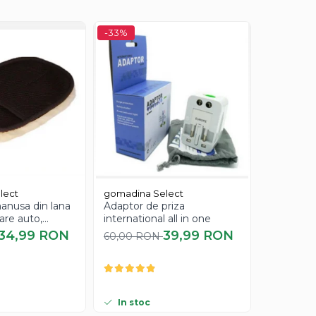
rtabilă de îmbunătățire a aspectului facial.
-33%
-33%
grijire
facială.
lect
gomadina Select
gomadina
anusa din lana
Adaptor de priza
Masca ne
are auto,
international all in one
impotriva 
a
punctelo
34,99 RON
39,99 RON
60,00 RON
90,00 R
Bioaqua, 
In stoc
In stoc