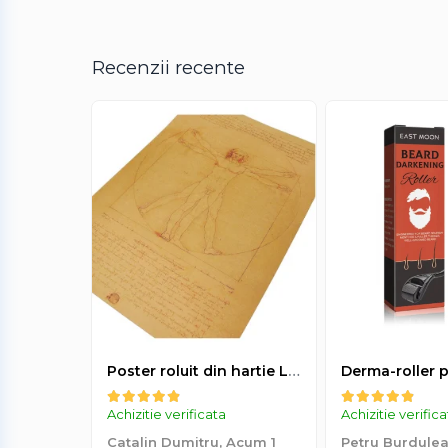
Recenzii recente
Portabil și elegant:
Designul compact și modern,
deplasare.
Eficient și sigur:
Dispozitivul a fost testat clini
Poster roluit din hartie Leonardo Da Vinci, Vitruvian Man, vintage, 51x35 cm
Achizitie verificata
Achizitie verific
Catalin Dumitru,
Acum 1
Petru Burdule