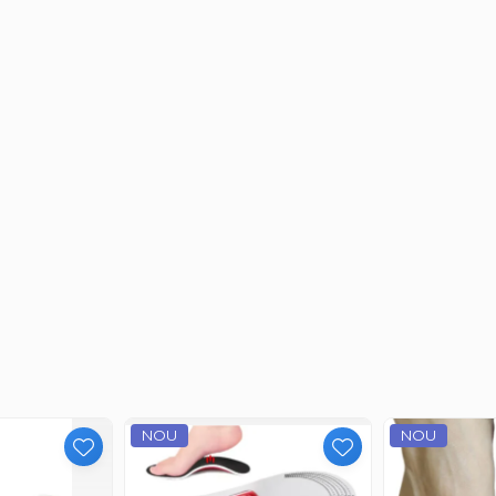
ED, dispozitivul stimulează regenerarea celulară și producția de c
stimularea circulației sanguine și la reducerea grăsimii subcutanate
NOU
NOU