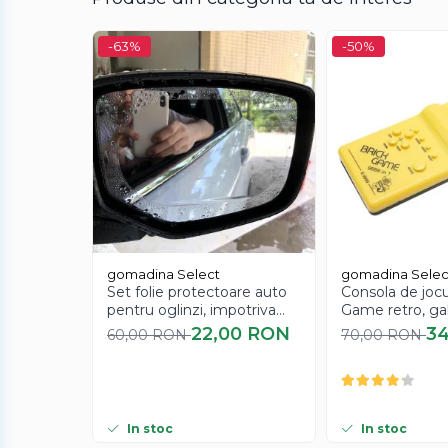
Design non-invaziv:
Fără ace, fără durere și f
-63%
-50%
Ușor de utilizat:
Dispozitivul este ergonomic și 
gomadina Select
gomadina Selec
Set folie protectoare auto
Consola de jocu
pentru oglinzi, impotriva
Game retro, ga
apei si aburului, Film
22,00 RON
3
60,00 RON
70,00 RON
Protect
In stoc
In stoc