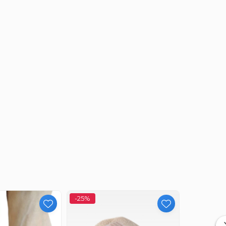
olagen, ajutând la îmbunătățirea elasticității
 din zona bărbiei, oferindu-ți un contur facial
-25%
NOU