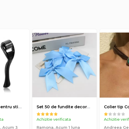
 de culoare albă, permite utilizarea dispozitivului oriunde și ori
c pentru eficiență și siguranță, fiind potrivit pentru toate tipurile d
Derma-roller pentru stimularea cresterii parului, scalp si barba, Beard Roller
Set 50 de fundite decorative, EVNC, Blue Satin , potrivite pentru masini, scaune sau pahare, albastru
ata
Achizitie verificata
Achizitie veri
a,
Acum 3
Ramona,
Acum 1 luna
Andreea Geo