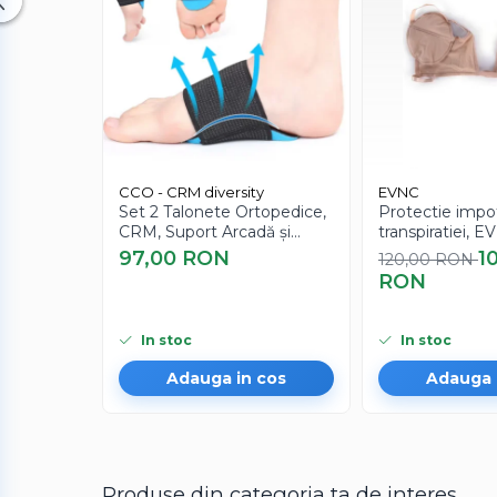
CCO - CRM diversity
EVNC
Set 2 Talonete Ortopedice,
Protectie impo
CRM, Suport Arcadă și
transpiratiei, E
Amortizare, Negru-Albastru
Shield, absoarb
97,00 RON
1
120,00 RON
transpiratia
RON
In stoc
In stoc
Adauga in cos
Adauga 
Produse din categoria ta de interes