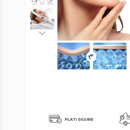
Produse albire si curatare dinti
Fashion
Accesorii pentru cap si par
Accesorii vestimentare
Bratari
Ceasuri
Cercei
Coliere, lantisoare si chokere
Ochelari
Portofele dama
Seturi de bijuterii
TV, Audio-Video & Foto
PC, Periferice & Accesorii IT
Huse telefoane mobile
PLATI SIGURE
Componente PC & Software