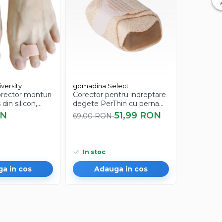
versity
gomadina Select
East Moo
orector monturi
Corector pentru indreptare
Derma-rol
 din silicon,
degete PerThin cu perna
stimularea
ator degete
silicon si bandaj elastic
scalp si b
ON
51,99 RON
100,00
69,00 RON
ector deget
t ortopedic
unisex
In stoc
In stoc
a in cos
Adauga in cos
Ad