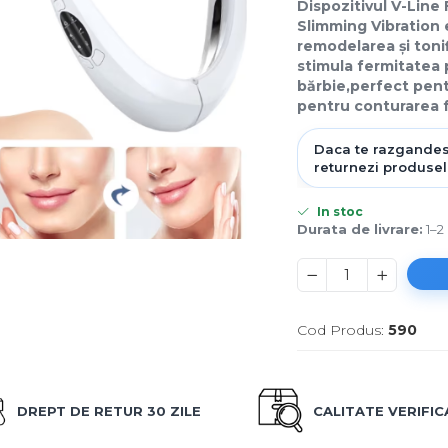
Dispozitivul V-Lin
Slimming Vibration 
remodelarea și toni
stimula fermitatea 
bărbie,perfect pentr
pentru conturarea f
In stoc
Durata de livrare:
1–2 
Cod Produs:
590
DREPT DE RETUR 30 ZILE
CALITATE VERIFI