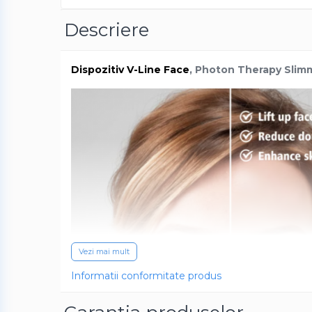
Baterii externe
Boxe portabile, cu bluetooth
Descriere
Cabluri de incarcare
Casti & Audio portabile
Dispozitiv V-Line Face
, Photon Therapy Slimm
Huse laptop
Stick-uri memorie USB
Accesorii auto interioare &
exterioare
Accesorii diverse
Confort auto
Curatare auto
Suporturi auto pentru telefon
Casa, Gradina & Bricolaj
Vezi mai mult
Articole pentru Bucatarie &
Informatii conformitate produs
Servire
Decoratiuni