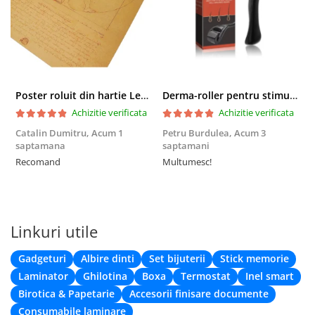
Poster roluit din hartie Leonardo Da Vinci, Vitruvian Man, vintage, 51x35 cm
Derma-roller pentru stimularea cresterii parului, scalp si barba, Beard Roller
Achizitie verificata
Achizitie verificata
Catalin Dumitru,
Acum 1
Petru Burdulea,
Acum 3
saptamana
saptamani
F
Recomand
Multumesc!
Linkuri utile
Gadgeturi
Albire dinti
Set bijuterii
Stick memorie
Laminator
Ghilotina
Boxa
Termostat
Inel smart
Birotica & Papetarie
Accesorii finisare documente
Consumabile laminare