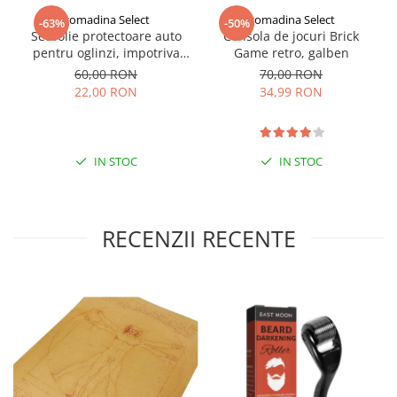
gomadina Select
gomadina Select
-63%
-50%
Set folie protectoare auto
Consola de jocuri Brick
pentru oglinzi, impotriva
Game retro, galben
apei si aburului, Film
60,00 RON
70,00 RON
Protect
22,00 RON
34,99 RON
IN STOC
IN STOC
RECENZII RECENTE