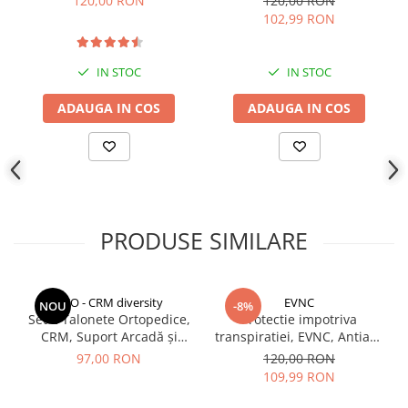
120,00 RON
120,00 RON
102,99 RON
IN STOC
IN STOC
ADAUGA IN COS
ADAUGA IN COS
PRODUSE SIMILARE
CCO - CRM diversity
EVNC
NOU
-8%
Set 2 Talonete Ortopedice,
Protectie impotriva
CRM, Suport Arcadă și
transpiratiei, EVNC, Antiaxa
Amortizare, Negru-Albastru
Shield, absoarbe eficient
97,00 RON
120,00 RON
transpiratia
109,99 RON