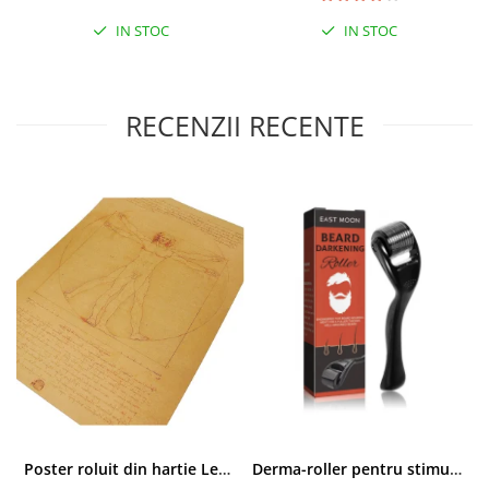
IN STOC
IN STOC
RECENZII RECENTE
Poster roluit din hartie Leonardo Da Vinci, Vitruvian Man, vintage, 51x35 cm
Derma-roller pentru stimularea cresterii parului, scalp si barba, Beard Roller