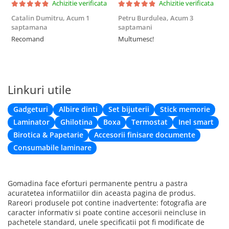
Achizitie verificata
Achizitie verificata
Catalin Dumitru,
Acum 1
Petru Burdulea,
Acum 3
saptamana
saptamani
F
Recomand
Multumesc!
Linkuri utile
Gadgeturi
Albire dinti
Set bijuterii
Stick memorie
Laminator
Ghilotina
Boxa
Termostat
Inel smart
Birotica & Papetarie
Accesorii finisare documente
Consumabile laminare
Gomadina face eforturi permanente pentru a pastra
acuratetea informatiilor din aceasta pagina de produs.
Rareori produsele pot contine inadvertente: fotografia are
caracter informativ si poate contine accesorii neincluse in
pachetele standard, unele specificatii pot fi modificate de