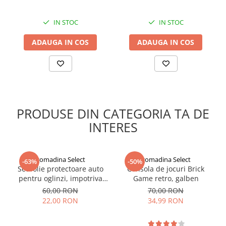
IN STOC
IN STOC
ADAUGA IN COS
ADAUGA IN COS
PRODUSE DIN CATEGORIA TA DE
INTERES
gomadina Select
gomadina Select
-63%
-50%
Set folie protectoare auto
Consola de jocuri Brick
pentru oglinzi, impotriva
Game retro, galben
apei si aburului, Film
60,00 RON
70,00 RON
Protect
22,00 RON
34,99 RON