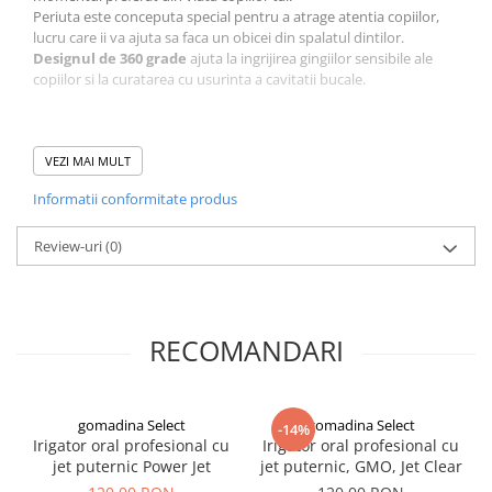
Periuta este conceputa special pentru a atrage atentia copiilor,
lucru care ii va ajuta sa faca un obicei din spalatul dintilor.
Designul de 360 grade
ajuta la ingrijirea gingiilor sensibile ale
copiilor si la curatarea cu usurinta a cavitatii bucale.
Periuta asigura periajul sigur, rapid si convenabil, iar unul din
avantaje este ca poate fi transportata cu usurinta peste tot
VEZI MAI MULT
avand un
maner ergonomic
.
Informatii conformitate produs
Detalii produs:
Review-uri
este usor de intretinut si de spalat;
(0)
are maner ergonomic, usor de utilizat;
este din silicon alimentar, care este flexibil, purtabil, ecologic si
sigur de utilizat.
RECOMANDARI
gomadina Select
gomadina Select
-14%
Irigator oral profesional cu
Irigator oral profesional cu
jet puternic Power Jet
jet puternic, GMO, Jet Clear