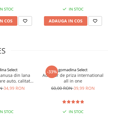
IN STOC
IN STOC
N COS
ADAUGA IN COS
ADAUG
ES
ina Select
gomadina Select
go
-33%
-33%
manusa din lana
Adaptor de priza international
Masca n
re auto, calitate
all in one
impotriva c
xtra
negre, G
ON
34,99 RON
60,00 RON
39,99 RON
90,00
IN STOC
IN STOC