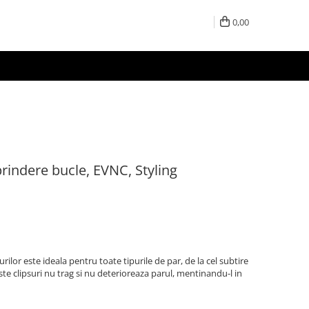
0,00
prindere bucle, EVNC, Styling
urilor este ideala pentru toate tipurile de par, de la cel subtire
ceste clipsuri nu trag si nu deterioreaza parul, mentinandu-l in