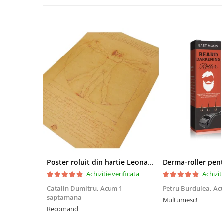
Poster roluit din hartie Leonardo Da Vinci, Vitruvian Man, vintage, 51x35 cm
Achizitie verificata
Achizit
Catalin Dumitru,
Acum 1
Petru Burdulea,
Ac
saptamana
Multumesc!
Recomand