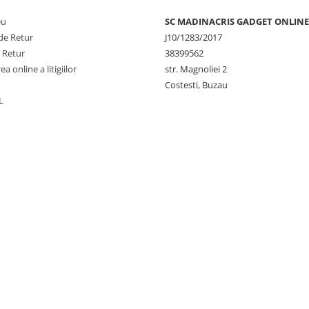
eu
SC MADINACRIS GADGET ONLINE
de Retur
J10/1283/2017
e Retur
38399562
a online a litigiilor
str. Magnoliei 2
Costesti, Buzau
L