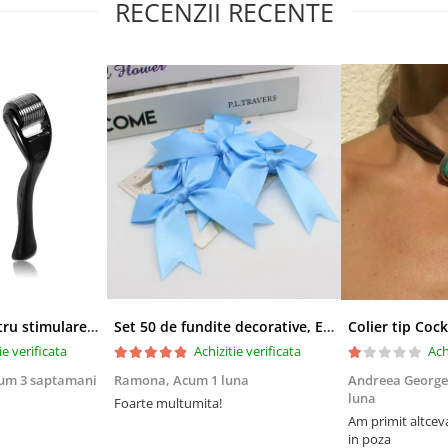
RECENZII RECENTE
Derma-roller pentru stimularea cresterii parului, scalp si barba, Beard Roller
Set 50 de fundite decorative, EVNC, Blue Satin , potrivite pentru masini, scaune sau pahare, albastru
ie verificata
Achizitie verificata
Ach
um 3 saptamani
Ramona,
Acum 1 luna
Andreea George
luna
Foarte multumita!
Am primit altcev
in poza