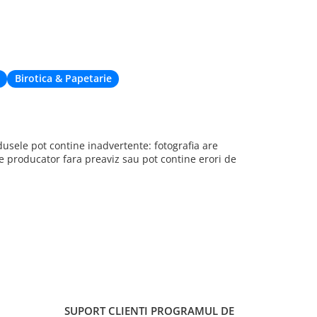
acum din cau
de livrare. Cu
când nu eram 
deplaseze apr
Birotica & Papetarie
sele pot contine inadvertente: fotografia are
re producator fara preaviz sau pot contine erori de
SUPORT CLIENTI
PROGRAMUL DE