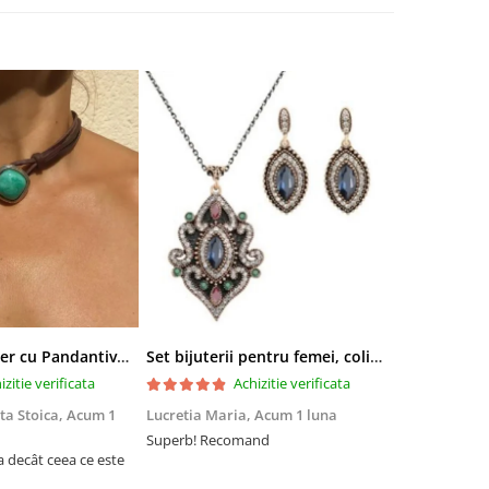
Colier tip Cocker cu Pandantiv Boho EVNC - Turquoise Pendant, Mărime Reglabilă
Set bijuterii pentru femei, colier cu pandantiv si cercei, CRM, 51 cm, multicolor
izitie verificata
Achizitie verificata
ta Stoica,
Acum 1
Lucretia Maria,
Acum 1 luna
Denis Andre
Superb! Recomand
Experiență fo
a decât ceea ce este
Am comandat 
site, însă nu 