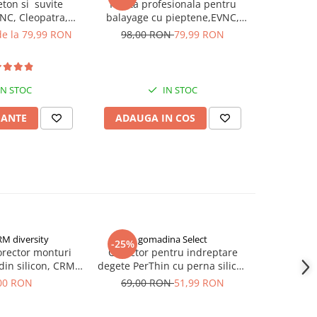
ton si suvite
Paleta profesionala pentru
VNC, Cleopatra,
balayage cu pieptene,EVNC,
runet
Self Styling Tools
de la 79,99 RON
98,00 RON
79,99 RON
IN STOC
IN STOC
IANTE
ADAUGA IN COS
RM diversity
gomadina Select
-25%
NOU
orector monturi
Corector pentru indreptare
Derma-roll
din silicon, CRM,
degete PerThin cu perna silicon
cresterii pa
degete picior,
si bandaj elastic
B
00 RON
69,00 RON
51,99 RON
1
get mare, suport
tilizabil, unisex