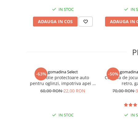
sunt un must-have in orice trusa de styling. Simplificati si 
Indosariere documente
cu aceste clipsuri elegante si functionale, aducand un plus d
IN STOC
IN 
dumneavoastra zilnice.
Instrumente de scris
ADAUGA IN COS
ADAUGA IN 
Laminatoare documente
Produse digitale (download)
P
gomadina Select
gomadina 
-63%
-50%
Set folie protectoare auto
Consola de jocu
pentru oglinzi, impotriva apei si
retro, 
aburului, Film Protect
60,00 RON
22,00 RON
70,00 RON
3
IN STOC
IN 