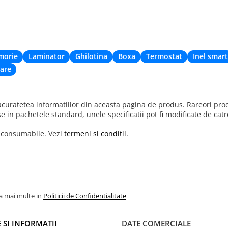
morie
Laminator
Ghilotina
Boxa
Termostat
Inel smart
are
uratetea informatiilor din aceasta pagina de produs. Rareori produ
se in pachetele standard, unele specificatii pot fi modificate de cat
r consumabile. Vezi
termeni si conditii.
la mai multe in
Politicii de Confidentialitate
 SI INFORMATII
DATE COMERCIALE