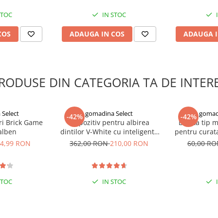
eficientizati procesul de coafare
e organizare si stil rutinei
STOC
IN STOC
COS
ADAUGA IN COS
ADAUGA I
RODUSE DIN CATEGORIA TA DE INTER
Select
gomadina Select
gomad
-42%
-42%
ri Brick Game
Dispozitiv pentru albirea
Laveta tip 
galben
dintilor V-White cu inteligenta
pentru curata
artificiala
e
4,99 RON
362,00 RON
210,00 RON
60,00 R
STOC
IN STOC