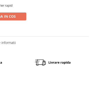
rier rapid
A IN COS
informatii
ta
Livrare rapida