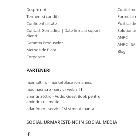
Despre noi
Contul m
Termeni si conditii
Formular 
Confidentialitate
Politica d
Contact Gomadina | Date firma si suport
Solutionare
clienti
ANPC
Garantia Produselor
ANPC - SA
Metode de Plata
Blog
Corporate
PARTENERI
maimulti.ro - marketplace romanesc
madinacris.ro - servicii web si IT
amintiri360.ro - Audio Guest Book pentru
amintiri cu emotie
adanfm.ro - servicii FM si mentenanta
SOCIAL
URMARESTE-NE IN SOCIAL MEDIA