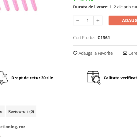
Durata de livrare:
1–2 zile prin cu
ADAUG
Cod Produs:
C1361
Adauga la Favorite
Cere 
Drept de retur 30 zile
Calitate verifica
te
Review-uri
(0)
ectioning, roz