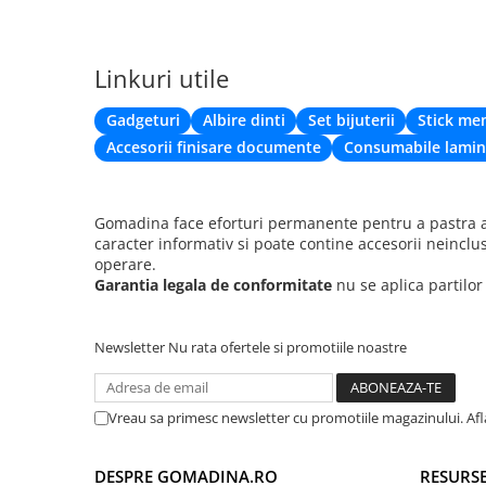
Linkuri utile
Gadgeturi
Albire dinti
Set bijuterii
Stick me
Accesorii finisare documente
Consumabile lamin
Gomadina face eforturi permanente pentru a pastra ac
caracter informativ si poate contine accesorii neinclu
operare.
Garantia legala de conformitate
nu se aplica partilo
Newsletter
Nu rata ofertele si promotiile noastre
Vreau sa primesc newsletter cu promotiile magazinului. Af
DESPRE GOMADINA.RO
RESURSE