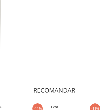
RECOMANDARI
 10 clipsuri pentru prindere bucle
rice proces de coafare, aceste
icine doreste sa-si aranjeze parul
C
EVNC
-11%
-11%