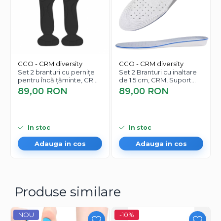
culoarea neagră, acest întinzător este ușor de utilizat și
asigură o potrivire optimă pentru pantofi noi sau puțin
strâmți.
CCO - CRM diversity
CCO - CRM diversity
Set 2 branturi cu pernițe
Set 2 Branturi cu inaltare
pentru încălțăminte, CRM,
de 1.5 cm, CRM, Suport
protecție călcâi, mărime
Talpa Incaltaminte, 36-40,
89,00 RON
89,00 RON
universală, negru
unisex, gri
In stoc
In stoc
Adauga in cos
Adauga in cos
Produse similare
NOU
-10%