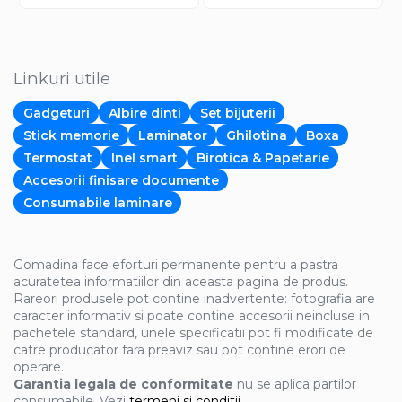
Linkuri utile
Gadgeturi
Albire dinti
Set bijuterii
Stick memorie
Laminator
Ghilotina
Boxa
Termostat
Inel smart
Birotica & Papetarie
Accesorii finisare documente
Consumabile laminare
Gomadina face eforturi permanente pentru a pastra
acuratetea informatiilor din aceasta pagina de produs.
Rareori produsele pot contine inadvertente: fotografia are
caracter informativ si poate contine accesorii neincluse in
pachetele standard, unele specificatii pot fi modificate de
catre producator fara preaviz sau pot contine erori de
operare.
Garantia legala de conformitate
nu se aplica partilor
consumabile. Vezi
termeni si conditii.