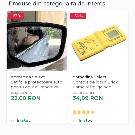
Produse din categoria ta de interes
-63%
-50%
gomadina Select
gomadina Select
Set folie protectoare auto
Consola de jocuri Brick
pentru oglinzi, impotriva
Game retro, galben
apei si aburului, Film
60,00 RON
70,00 RON
Acest set de șanuri pentru încălțăminte este accesoriul
Protect
22,00 RON
34,99 RON
ideal pentru oricine dorește confort și o potrivire
perfectă a pantofilor, fie pentru cei noi, fie pentru cei
purtați mai rar.
In stoc
In stoc