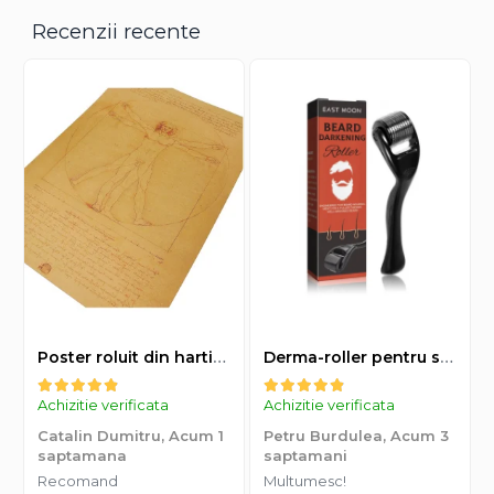
Recenzii recente
Poster roluit din hartie Leonardo Da Vinci, Vitruvian Man, vintage, 51x35 cm
Derma-roller pentru stimularea cresterii parului, scalp si barba, Beard Roller
Achizitie verificata
Achizitie verificata
Catalin Dumitru,
Acum 1
Petru Burdulea,
Acum 3
saptamana
saptamani
Recomand
Multumesc!