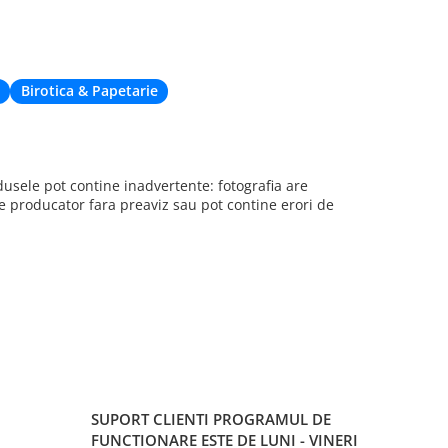
de livrare. Cu
când nu eram 
deplaseze apr
Birotica & Papetarie
sele pot contine inadvertente: fotografia are
re producator fara preaviz sau pot contine erori de
SUPORT CLIENTI
PROGRAMUL DE
FUNCTIONARE ESTE DE LUNI - VINERI