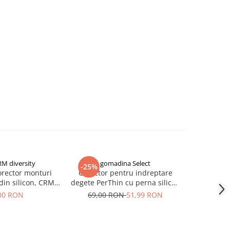
RM diversity
gomadina Select
-25%
NOU
orector monturi
Corector pentru indreptare
Derma-roll
din silicon, CRM,
degete PerThin cu perna silicon
cresterii pa
degete picior,
si bandaj elastic
B
00 RON
69,00 RON
51,99 RON
1
get mare, suport
tilizabil, unisex