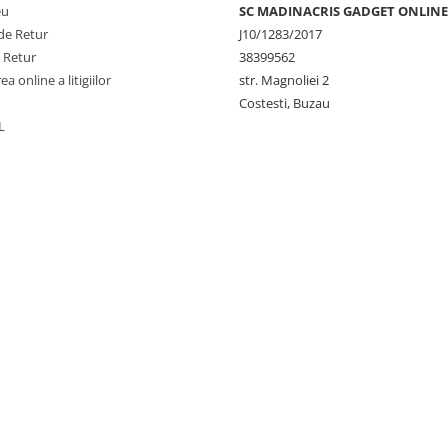
eu
SC MADINACRIS GADGET ONLINE
de Retur
J10/1283/2017
e Retur
38399562
a online a litigiilor
str. Magnoliei 2
Costesti, Buzau
L