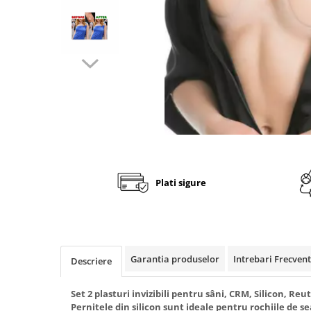
Fashion
Accesorii pentru cap si par
Accesorii vestimentare
Bratari
Ceasuri
Cercei
Coliere, lantisoare si chokere
Ochelari
Plati sigure
Portofele dama
Seturi de bijuterii
TV, Audio-Video & Foto
PC, Periferice & Accesorii IT
Garantia produselor
Intrebari Frecven
Descriere
Huse telefoane mobile
Componente PC & Software
Set 2 plasturi invizibili pentru sâni, CRM, Silicon, Reut
Pernitele din silicon sunt ideale pentru rochiile de s