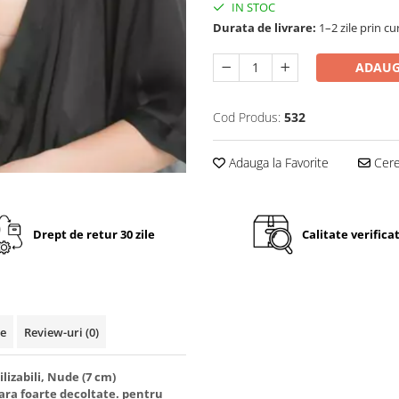
IN STOC
Durata de livrare:
1–2 zile prin cu
ADAUG
Cod Produs:
532
Adauga la Favorite
Cere 
Drept de retur 30 zile
Calitate verifica
te
Review-uri
(0)
ilizabili, Nude (7 cm)
eara foarte decoltate. pentru