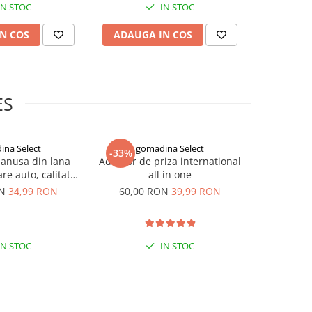
IN STOC
IN STOC
N COS
ADAUGA IN COS
ADAUG
ES
ina Select
gomadina Select
go
-33%
-33%
manusa din lana
Adaptor de priza international
Masca n
re auto, calitate
all in one
impotriva c
xtra
negre, G
ON
34,99 RON
60,00 RON
39,99 RON
90,00
IN STOC
IN STOC