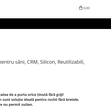
0,00
 pentru sâni, CRM, Silicon, Reutilizabili,
atea de a purta orice ținută fără griji!
n sunt soluția ideală pentru rochii fără bretele,
re nu permit sutien.