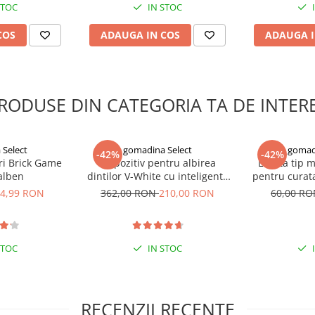
STOC
IN STOC
COS
ADAUGA IN COS
ADAUGA I
RODUSE DIN CATEGORIA TA DE INTER
Select
gomadina Select
gomad
-42%
-42%
ri Brick Game
Dispozitiv pentru albirea
Laveta tip 
galben
dintilor V-White cu inteligenta
pentru curata
artificiala
e
4,99 RON
362,00 RON
210,00 RON
60,00 R
ele)
STOC
IN STOC
RECENZII RECENTE