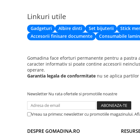
Linkuri utile
Gadgeturi
Albire dinti
Set bijuterii
Stick me
Accesorii finisare documente
Consumabile lamin
Gomadina face eforturi permanente pentru a pastra ac
caracter informativ si poate contine accesorii neinclu
operare.
Garantia legala de conformitate
nu se aplica partilo
Newsletter
Nu rata ofertele si promotiile noastre
Vreau sa primesc newsletter cu promotiile magazinului. Af
DESPRE GOMADINA.RO
RESURSE