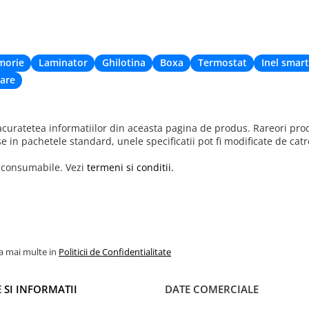
morie
Laminator
Ghilotina
Boxa
Termostat
Inel smart
are
uratetea informatiilor din aceasta pagina de produs. Rareori produ
se in pachetele standard, unele specificatii pot fi modificate de cat
r consumabile. Vezi
termeni si conditii.
la mai multe in
Politicii de Confidentialitate
 SI INFORMATII
DATE COMERCIALE