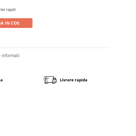
rier rapid
A IN COS
informatii
ta
Livrare rapida