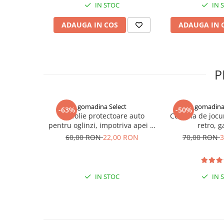
Indosariere documente
IN STOC
IN 
Instrumente de scris
ADAUGA IN COS
ADAUGA IN 
Laminatoare documente
Produse digitale (download)
P
gomadina Select
gomadina 
-63%
-50%
Set folie protectoare auto
Consola de jocu
pentru oglinzi, impotriva apei si
retro, 
aburului, Film Protect
60,00 RON
22,00 RON
70,00 RON
3
🔸 Material: Silicon hipoalergenic
🔸 Culoare: Nude (naturală, potrivită pentru orice ton de pi
IN STOC
IN 
🔸 Diametru: 7 cm – acoperire optimă
🔸 Ambalaj: 2 plasturi / set