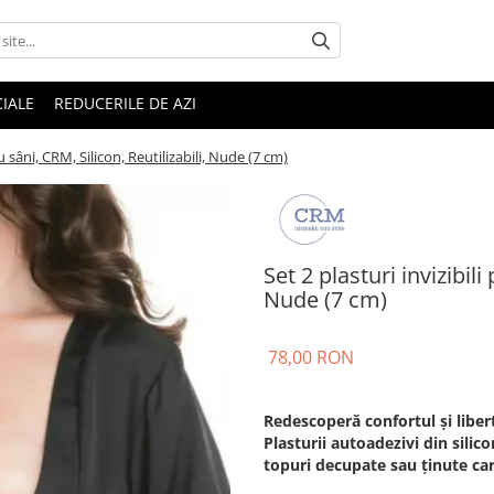
IALE
REDUCERILE DE AZI
ru sâni, CRM, Silicon, Reutilizabili, Nude (7 cm)
Set 2 plasturi invizibili
Nude (7 cm)
78,00 RON
Redescoperă confortul și libert
Plasturii autoadezivi din silico
topuri decupate sau ținute ca