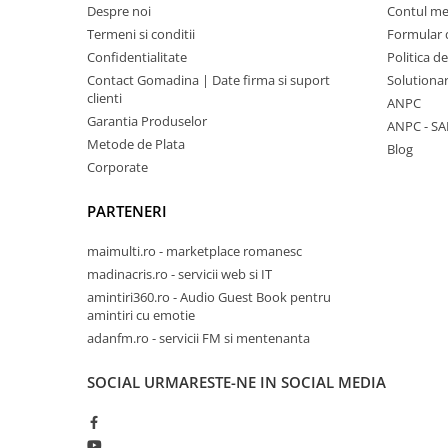
Despre noi
Contul m
Termeni si conditii
Formular 
Confidentialitate
Politica d
Contact Gomadina | Date firma si suport
Solutionare
clienti
ANPC
Garantia Produselor
ANPC - SA
Metode de Plata
Blog
Corporate
PARTENERI
maimulti.ro - marketplace romanesc
madinacris.ro - servicii web si IT
amintiri360.ro - Audio Guest Book pentru
amintiri cu emotie
adanfm.ro - servicii FM si mentenanta
SOCIAL
URMARESTE-NE IN SOCIAL MEDIA