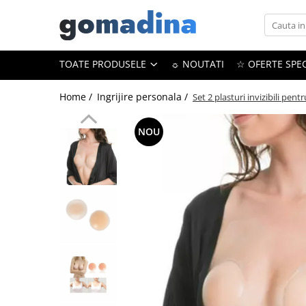
Toate Produsele
TOATE PRODUSELE
☼ NOUTATI
☆ OFERTE SPEC
Gadgeturi smart
Trackere GPS
Home /
Ingrijire personala /
Set 2 plasturi invizibili pent
Inele smart
NOU
Portofele smart
Ingrijire personala
Aparate & Accesorii ingrijire
personala
Articole Sanatate & Wellness
Cosmetice & Produse ingrijire
personala
Parfumuri cu feromoni
Periute dinti
Produse albire si curatare dinti