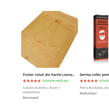
Poster roluit din hartie Leonardo Da Vinci, Vitruvian Man, vintage, 51x35 cm
Achizitie verificata
Achizit
Catalin Dumitru,
Acum 1
Petru Burdulea,
Ac
saptamana
Multumesc!
Recomand