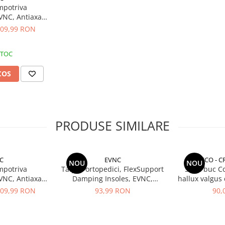
impotriva
EVNC, Antiaxa
be eficient
09,99 RON
ratia
STOC
COS
le
PRODUSE SIMILARE
nute elegante
C
EVNC
CCO - C
NOU
NOU
impotriva
Talpici ortopedici, FlexSupport
Set 2 buc C
EVNC, Antiaxa
Damping Insoles, EVNC,
hallux valgus 
be eficient
absorbție de soc si ventilație,
separator 
09,99 RON
93,99 RON
90,
ratia
marime 40-46
protector de
ortopedic reu