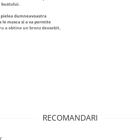
 bustului.
pe pielea dumneavoastra
 a le masca si a va permite
ru a obtine un bronz deosebit,
RECOMANDARI
C