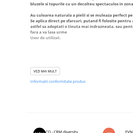
Baterii externe
bluzele si topurile cu un decolteu spectaculos in zona
Boxe portabile, cu bluetooth
Au culoarea naturala a pielii si se muleaza perfect 
Cabluri de incarcare
Se aplica direct pe sfarcuri, putand fi folosite pentru
astfel sa adoptati o tinuta mai indrazneata, sau pent
Casti & Audio portabile
fara a va lasa urme
Huse laptop
Usor de utilizat.
Stick-uri memorie USB
Accesorii auto interioare &
exterioare
Accesorii diverse
VEZI MAI MULT
Confort auto
Informatii conformitate produs
Curatare auto
Suporturi auto pentru telefon
Casa, Gradina & Bricolaj
Articole pentru Bucatarie & Servire
Decoratiuni
CCO - CRM diversity
EVN
Jocuri de societate