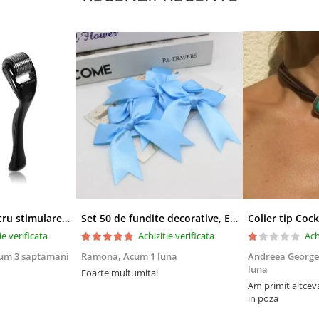
Derma-roller pentru stimularea cresterii parului, scalp si barba, Beard Roller
Set 50 de fundite decorative, EVNC, Blue Satin , potrivite pentru masini, scaune sau pahare, albastru
ie verificata
Achizitie verificata
Ach
um 3 saptamani
Ramona,
Acum 1 luna
Andreea George
luna
Foarte multumita!
Am primit altcev
in poza