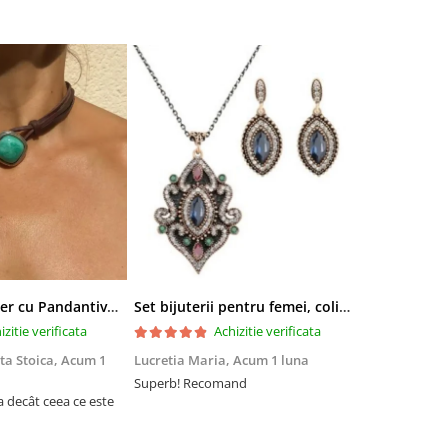
Colier tip Cocker cu Pandantiv Boho EVNC - Turquoise Pendant, Mărime Reglabilă
Set bijuterii pentru femei, colier cu pandantiv si cercei, CRM, 51 cm, multicolor
izitie verificata
Achizitie verificata
ta Stoica,
Acum 1
Lucretia Maria,
Acum 1 luna
Denis Andre
Superb! Recomand
Experiență fo
a decât ceea ce este
Am comandat 
site, însă nu 
acum din cau