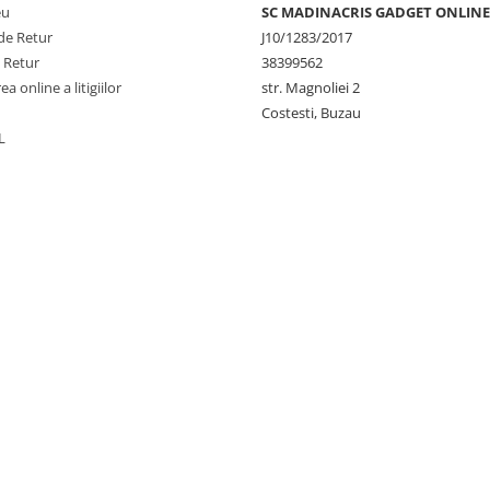
eu
SC MADINACRIS GADGET ONLINE
de Retur
J10/1283/2017
e Retur
38399562
a online a litigiilor
str. Magnoliei 2
Costesti, Buzau
L
ecuperare după accidentări sau
a naturală a cotului, oferind