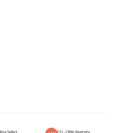
ina Select
CCO - CRM diversity