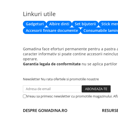
Linkuri utile
Ajustabil
: Designul ajustabil permite o potrivire person
confort pentru utilizatori cu dimensiuni diferite ale braț
Gadgeturi
Albire dinti
Set bijuterii
Stick me
Unisex și Universal
: Potrivit pentru bărbați și femei,
Accesorii finisare documente
Consumabile lamin
adaptează ușor oricărei conformații.
Culoare Neagră
: Culoarea neagră este discretă și ușo
sportiv sau îmbrăcăminte de zi cu zi.
Gomadina face eforturi permanente pentru a pastra ac
caracter informativ si poate contine accesorii neinclu
operare.
Garantia legala de conformitate
nu se aplica partilo
Newsletter
Nu rata ofertele si promotiile noastre
Vreau sa primesc newsletter cu promotiile magazinului. Af
DESPRE GOMADINA.RO
RESURSE