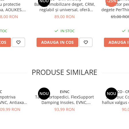
NOU
-25%
u protectie
Bandaj imobilizare deget, CRM,
Corector pe
na, AOLIKES,
reglabil și universal, oferă
degete PerThin
ti sportive,
protecție și suport, albastru
si ban
8,00 RON
89,00 RON
69,00 R
ze, unisex
STOC
IN STOC
 pentru a oferi suport și confort
i îmbunătățirea circulației
COS
ADAUGA IN COS
ADAUGA I
oricărei dimensiuni datorită
te asigură durabilitate și o
or sportive.
PRODUSE SIMILARE
C
EVNC
CCO - C
NOU
NOU
impotriva
Talpici ortopedici, FlexSupport
Set 2 buc C
EVNC, Antiaxa
Damping Insoles, EVNC,
hallux valgus 
be eficient
absorbție de soc si ventilație,
separator 
09,99 RON
93,99 RON
90,
ratia
marime 40-46
protector de
ortopedic reu