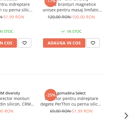
-17%
ntru indreptare
Set 2 branțuri magnetice
 cu perna silicon
unisex pentru masaj limfatic,
daj elastic
CRM, mărimi 35/40, confort și
ON
51,99 RON
120,00 RON
100,00 RON
suport, culoare neagră
IN STOC
IN STOC
N COS
ADAUGA IN COS
RM diversity
gomadina Select
-25%
NOU
orector monturi
Corector pentru indreptare
Derma-roll
din silicon, CRM,
degete PerThin cu perna silicon
cresterii pa
degete picior,
si bandaj elastic
B
00 RON
69,00 RON
51,99 RON
1
get mare, suport
tilizabil, unisex