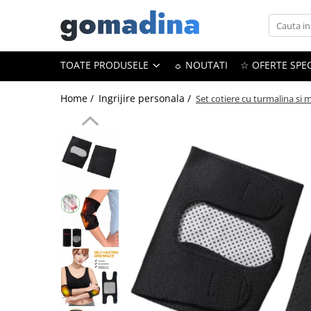
Toate Produsele
TOATE PRODUSELE
☼ NOUTATI
☆ OFERTE SPEC
Gadgeturi smart
Trackere GPS
Home /
Ingrijire personala /
Set cotiere cu turmalina si 
Inele smart
Portofele smart
Ingrijire personala
Aparate & Accesorii ingrijire
personala
Articole Sanatate & Wellness
Cosmetice & Produse ingrijire
personala
Parfumuri cu feromoni
Periute dinti
Produse albire si curatare dinti