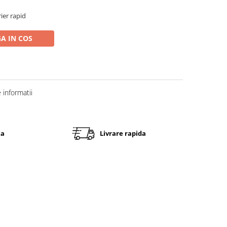
rier rapid
A IN COS
informatii
ta
Livrare rapida