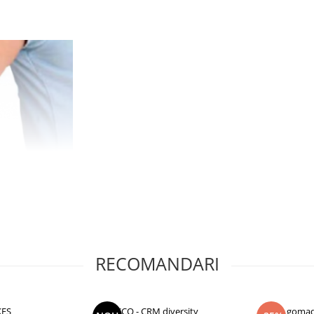
RECOMANDARI
KES
CCO - CRM diversity
gomad