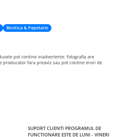
de livrare. Cu
când nu eram 
deplaseze apr
Birotica & Papetarie
sele pot contine inadvertente: fotografia are
re producator fara preaviz sau pot contine erori de
SUPORT CLIENTI
PROGRAMUL DE
FUNCTIONARE ESTE DE LUNI - VINERI