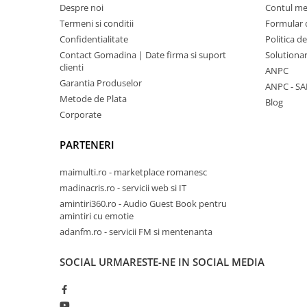
Despre noi
Contul m
Termeni si conditii
Formular 
Confidentialitate
Politica d
Contact Gomadina | Date firma si suport
Solutionare
clienti
ANPC
Garantia Produselor
ANPC - SA
Metode de Plata
Blog
Corporate
PARTENERI
Utilizare Multiplă
: Ideal pentru activități sportive, r
maimulti.ro - marketplace romanesc
utilizare zilnică pentru protecția și suportul cotului.
madinacris.ro - servicii web si IT
Design Ergonomic
: Proiectat pentru a se mula pe form
amintiri360.ro - Audio Guest Book pentru
suport fără a restricționa mișcarea.
amintiri cu emotie
adanfm.ro - servicii FM si mentenanta
SOCIAL
URMARESTE-NE IN SOCIAL MEDIA