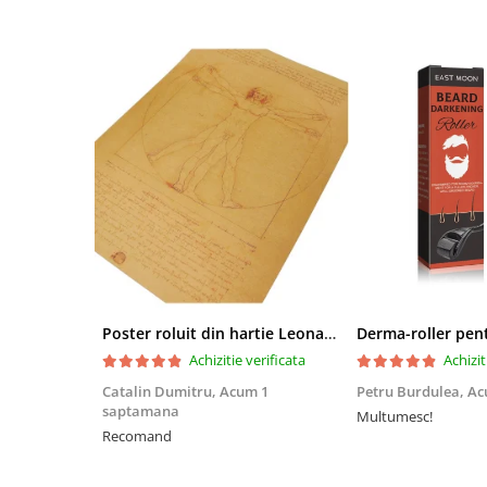
Poster roluit din hartie Leonardo Da Vinci, Vitruvian Man, vintage, 51x35 cm
Achizitie verificata
Achizit
Catalin Dumitru,
Acum 1
Petru Burdulea,
Ac
saptamana
Multumesc!
Recomand