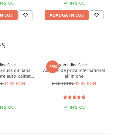
IN STOC
IN STOC
N COS
ADAUGA IN COS
ADAUG
ES
ina Select
gomadina Select
go
-33%
-33%
manusa din lana
Adaptor de priza international
Masca n
re auto, calitate
all in one
impotriva c
xtra
negre, G
ON
34,99 RON
60,00 RON
39,99 RON
90,00
IN STOC
IN STOC