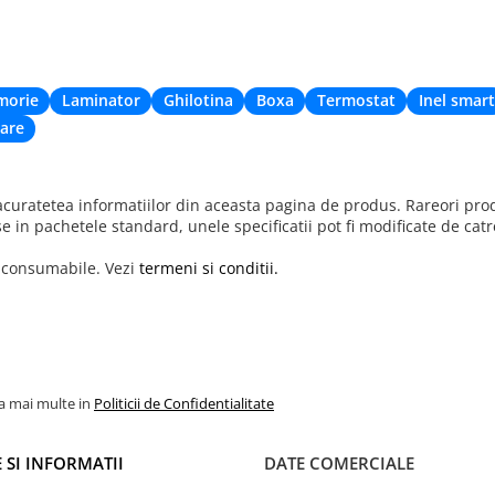
alizată, asigurând stabilitate și
elor.
morie
Laminator
Ghilotina
Boxa
Termostat
Inel smart
 cu mărime universală care se
are
r de asortat cu orice echipament
uratetea informatiilor din aceasta pagina de produs. Rareori produ
se in pachetele standard, unele specificatii pot fi modificate de cat
r consumabile. Vezi
termeni si conditii.
la mai multe in
Politicii de Confidentialitate
 SI INFORMATII
DATE COMERCIALE