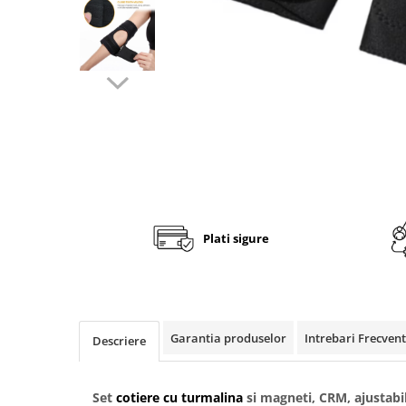
Fashion
Accesorii pentru cap si par
Accesorii vestimentare
Bratari
Ceasuri
Cercei
Coliere, lantisoare si chokere
Ochelari
Plati sigure
Portofele dama
Seturi de bijuterii
TV, Audio-Video & Foto
PC, Periferice & Accesorii IT
Garantia produselor
Intrebari Frecven
Descriere
Huse telefoane mobile
Componente PC & Software
Set
cotiere cu turmalina
si magneti, CRM, ajustabi