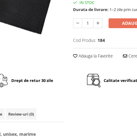
IN STOC
Durata de livrare:
1–2 zile prin cu
ADAUG
Cod Produs:
184
Adauga la Favorite
Cere 
Drept de retur 30 zile
Calitate verifica
te
Review-uri
(0)
l, unisex, marime