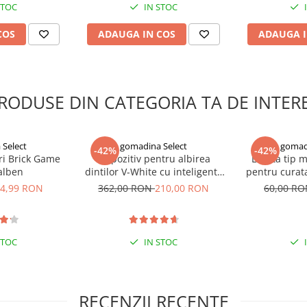
STOC
IN STOC
COS
ADAUGA IN COS
ADAUGA I
RODUSE DIN CATEGORIA TA DE INTER
Select
gomadina Select
gomad
-42%
-42%
ri Brick Game
Dispozitiv pentru albirea
Laveta tip 
galben
dintilor V-White cu inteligenta
pentru curata
artificiala
e
4,99 RON
362,00 RON
210,00 RON
60,00 R
l și confortabil, care asigură o
STOC
IN STOC
la generarea de căldură ușoară,
ul în zona cotului.
 strategici care ajută la
articulații.
RECENZII RECENTE