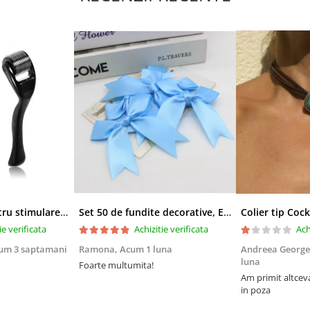
Derma-roller pentru stimularea cresterii parului, scalp si barba, Beard Roller
Set 50 de fundite decorative, EVNC, Blue Satin , potrivite pentru masini, scaune sau pahare, albastru
ie verificata
Achizitie verificata
Ach
um 3 saptamani
Ramona,
Acum 1 luna
Andreea George
luna
Foarte multumita!
Am primit altcev
in poza