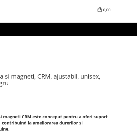
0,00
a si magneti, CRM, ajustabil, unisex,
gru
 și magneți CRM este conceput pentru a oferi suport
i, contribuind la ameliorarea durerilor și
uine.