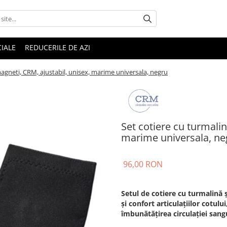
IALE
REDUCERILE DE AZI
magneti, CRM, ajustabil, unisex, marime universala, negru
Set cotiere cu turmalin
marime universala, ne
96,00 RON
Setul de cotiere cu turmalină
și confort articulațiilor cotulu
îmbunătățirea circulației sang