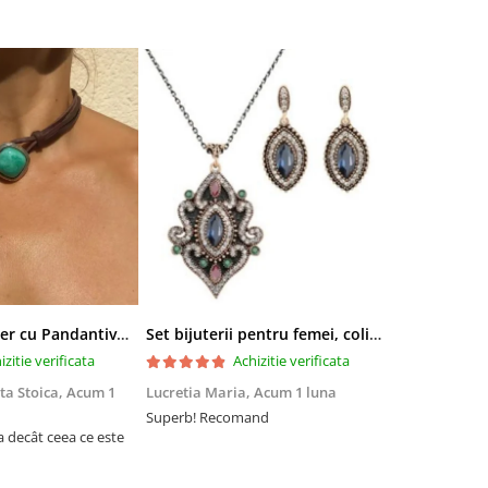
Colier tip Cocker cu Pandantiv Boho EVNC - Turquoise Pendant, Mărime Reglabilă
Set bijuterii pentru femei, colier cu pandantiv si cercei, CRM, 51 cm, multicolor
izitie verificata
Achizitie verificata
ta Stoica,
Acum 1
Lucretia Maria,
Acum 1 luna
Denis Andre
Superb! Recomand
Experiență fo
a decât ceea ce este
Am comandat 
site, însă nu 
acum din cau