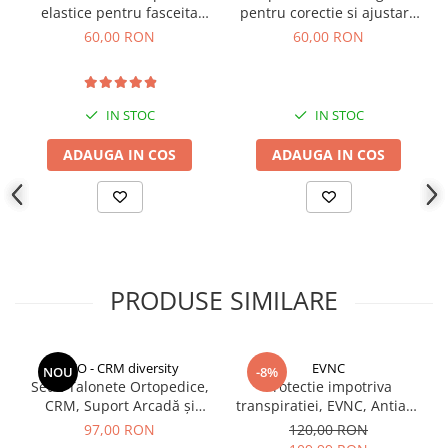
amelioreaza durerea de la degetele indoite, suprapuse si cu
elastice pentru fasceita
pentru corectie si ajustare
halux valgus,
plantara si platfus, marime
din silicon hipoalergenic,
60,00 RON
60,00 RON
ajuta la reducerea presiunii si ajuta picioarele sa se relaxeze,
universala
GMO, Double Wrinkle, alb
marime universala, se pot purta simple sau in sosete ori
pantofi,
IN STOC
IN STOC
ADAUGA IN COS
ADAUGA IN COS
PRODUSE SIMILARE
CCO - CRM diversity
EVNC
NOU
-8%
Set 2 Talonete Ortopedice,
Protectie impotriva
CRM, Suport Arcadă și
transpiratiei, EVNC, Antiaxa
Amortizare, Negru-Albastru
Shield, absoarbe eficient
97,00 RON
120,00 RON
transpiratia