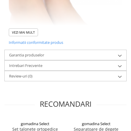
VEZI MAI MULT
Informatii conformitate produs
Garantia produselor
Intrebari Frecvente
Review-uri
(0)
RECOMANDARI
Caracteristici si beneficii:
material din silicon moale, durabil si ecologic pentru utilizare
zilnica,
acest silicon are rolul de ati intinde degetele de la picioare, de
gomadina Select
gomadina Select
a corecta tinuta lor si de a te simti mai confortabil fara dureri,
Set talonete ortopedice
Separatoare de degete