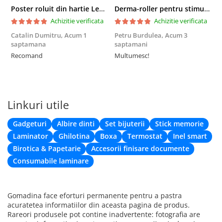
Poster roluit din hartie Leonardo Da Vinci, Vitruvian Man, vintage, 51x35 cm
Derma-roller pentru stimularea cresterii parului, scalp si barba, Beard Roller
Achizitie verificata
Achizitie verificata
Catalin Dumitru,
Acum 1
Petru Burdulea,
Acum 3
saptamana
saptamani
F
Recomand
Multumesc!
Linkuri utile
Gadgeturi
Albire dinti
Set bijuterii
Stick memorie
Laminator
Ghilotina
Boxa
Termostat
Inel smart
Birotica & Papetarie
Accesorii finisare documente
Consumabile laminare
Utilizare:
Pentru prima data, s-ar putea sa va simtiti putin inconfortabil,
Gomadina face eforturi permanente pentru a pastra
va sugeram sa purtati timp de 15-20 de minute, apoi sa
acuratetea informatiilor din aceasta pagina de produs.
cresteti timpul de purtare pana cand puteti purta confortabil
Rareori produsele pot contine inadvertente: fotografia are
separatoarele noastre de degete.