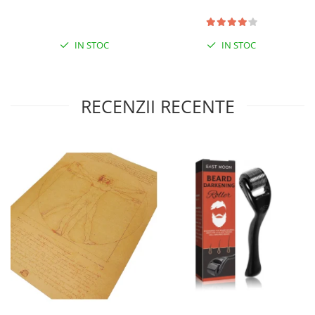
IN STOC
IN STOC
RECENZII RECENTE
Specificatii:
Material: gel de silicon
Dimensiune: 9,5 x 2,5cm x 1 cm
Culoare: bej