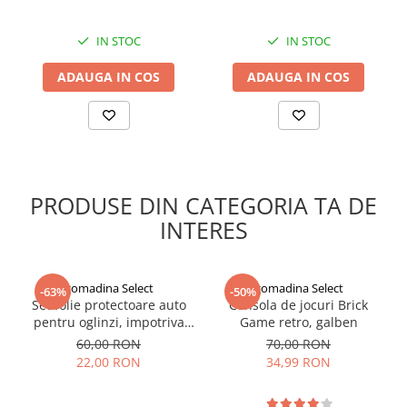
IN STOC
IN STOC
ADAUGA IN COS
ADAUGA IN COS
PRODUSE DIN CATEGORIA TA DE
INTERES
gomadina Select
gomadina Select
-63%
-50%
Set folie protectoare auto
Consola de jocuri Brick
pentru oglinzi, impotriva
Game retro, galben
apei si aburului, Film
60,00 RON
70,00 RON
Protect
22,00 RON
34,99 RON