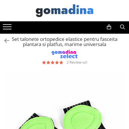
Toate Produsele
Gadgeturi smart
Set talonete ortopedice elastice pentru fasceita
Trackere GPS
plantara si platfus, marime universala
Inele smart
Portofele smart
2 Review-uri
Ingrijire personala
Aparate & Accesorii ingrijire
personala
Articole Sanatate & Wellness
Cosmetice & Produse ingrijire
personala
Parfumuri cu feromoni
Periute dinti
Produse albire si curatare dinti