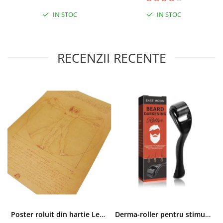
IN STOC
IN STOC
RECENZII RECENTE
Poster roluit din hartie Leonardo Da Vinci, Vitruvian Man, vintage, 51x35 cm
Derma-roller pentru stimularea cresterii parului, scalp si barba, Beard Roller