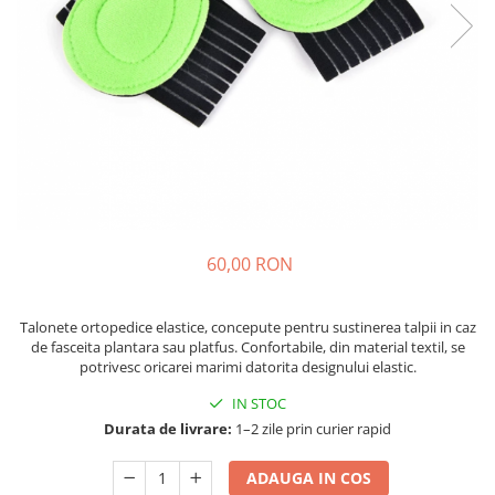
Fashion
Accesorii pentru cap si par
Accesorii vestimentare
Bratari
Ceasuri
Cercei
Coliere, lantisoare si chokere
60,00 RON
Ochelari
Portofele dama
Talonete ortopedice elastice, concepute pentru sustinerea talpii in caz
Seturi de bijuterii
de fasceita plantara sau platfus. Confortabile, din material textil, se
potrivesc oricarei marimi datorita designului elastic.
TV, Audio-Video & Foto
PC, Periferice & Accesorii IT
IN STOC
Huse telefoane mobile
Durata de livrare:
1–2 zile prin curier rapid
Componente PC & Software
ADAUGA IN COS