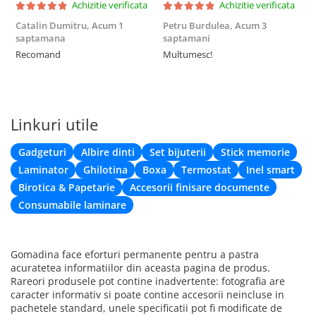
Achizitie verificata
Achizitie verificata
Catalin Dumitru,
Acum 1
Petru Burdulea,
Acum 3
saptamana
saptamani
F
Recomand
Multumesc!
Linkuri utile
Gadgeturi
Albire dinti
Set bijuterii
Stick memorie
Laminator
Ghilotina
Boxa
Termostat
Inel smart
Birotica & Papetarie
Accesorii finisare documente
Consumabile laminare
Gomadina face eforturi permanente pentru a pastra
acuratetea informatiilor din aceasta pagina de produs.
Rareori produsele pot contine inadvertente: fotografia are
caracter informativ si poate contine accesorii neincluse in
pachetele standard, unele specificatii pot fi modificate de