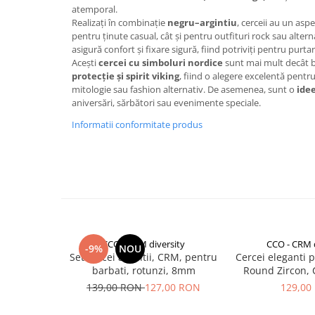
Baterii externe
atemporal.
Boxe portabile, cu bluetooth
Realizați în combinație
negru–argintiu
, cerceii au un asp
pentru ținute casual, cât și pentru outfituri rock sau alter
Cabluri de incarcare
asigură confort și fixare sigură, fiind potriviți pentru purtar
Acești
cercei cu simboluri nordice
sunt mai mult decât bi
Casti & Audio portabile
protecție și spirit viking
, fiind o alegere excelentă pentru
Huse laptop
mitologie sau fashion alternativ. De asemenea, sunt o
ide
aniversări, sărbători sau evenimente speciale.
Stick-uri memorie USB
Informatii conformitate produs
Accesorii auto interioare &
exterioare
Accesorii diverse
Confort auto
Curatare auto
Suporturi auto pentru telefon
CCO - CRM diversity
CCO - CRM d
-9%
NOU
Casa, Gradina & Bricolaj
Set cercei argintii, CRM, pentru
Cercei eleganti 
Articole pentru Bucatarie & Servire
barbati, rotunzi, 8mm
Round Zircon, 
139,00 RON
127,00 RON
129,00
Decoratiuni
Jocuri de societate