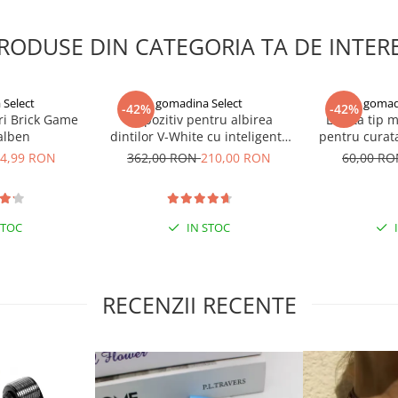
RODUSE DIN CATEGORIA TA DE INTER
Select
gomadina Select
gomad
-42%
-42%
ri Brick Game
Dispozitiv pentru albirea
Laveta tip 
galben
dintilor V-White cu inteligenta
pentru curata
artificiala
e
4,99 RON
362,00 RON
210,00 RON
60,00 R
STOC
IN STOC
RECENZII RECENTE