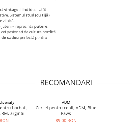
ect
vintage
, fiind ideali atât
native. Sistemul
stud (cu tijă)
e zilnică.
juterii – reprezintă
putere,
 cei pasionați de cultura nordică,
e de cadou
perfectă pentru
RECOMANDARI
iversity
ADM
pentru barbati,
Cercei pentru copii, ADM, Blue
CRM, argintii
Paws
 RON
89,00 RON