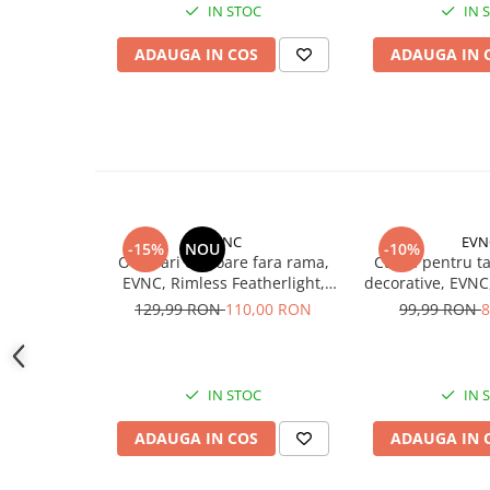
IN STOC
IN 
Monede pentru colectionari
ADAUGA IN COS
ADAUGA IN 
Petshop
Smart Home
Supape de sens unic
Termometre de corp
Birotica & Papetarie
Accesorii finisare documente
EVNC
EVN
-15%
NOU
-10%
Ochelari de soare fara rama,
Curea pentru tal
Agende
EVNC, Rimless Featherlight,
decorative, EVNC
Capsatoare documente
unisex
neg
129,99 RON
110,00 RON
99,99 RON
8
Carti de colorat
Consumabile laminare
IN STOC
IN 
Cutter - plottere
Ghilotine & Trimmere
ADAUGA IN COS
ADAUGA IN 
Imprimante UV