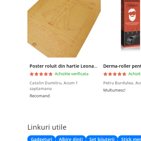
Poster roluit din hartie Leonardo Da Vinci, Vitruvian Man, vintage, 51x35 cm
Achizitie verificata
Achizit
Catalin Dumitru,
Acum 1
Petru Burdulea,
Ac
saptamana
Multumesc!
Recomand
Linkuri utile
Gadgeturi
Albire dinti
Set bijuterii
Stick me