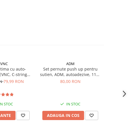
EVNC
ADM
CCO 
NOU
ntima cu auto-
Set pernute push up pentru
Portofel pe
EVNC, C-string
sutien, ADM, autoadezive, 11x8
Piele, cu
 fara laterale
cm, nude
ON
79,99 RON
80,00 RON
1
IN STOC
IN STOC
IANTE
ADAUGA IN COS
ADAUG