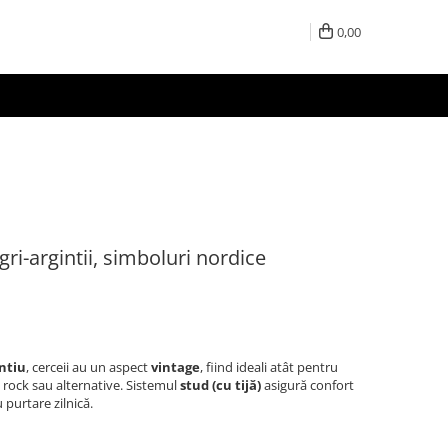
0,00
ri-argintii, simboluri nordice
ntiu
, cerceii au un aspect
vintage
, fiind ideali atât pentru
i rock sau alternative. Sistemul
stud (cu tijă)
asigură confort
u purtare zilnică.