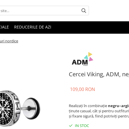
IALE
REDUCERILE DE AZI
luri nordice
Cercei Viking, ADM, neg
109,00 RON
Realizați în combinație
negru–argi
ținute casual, cât și pentru outfitur
și fixare sigură, fiind potriviți pentr
IN STOC