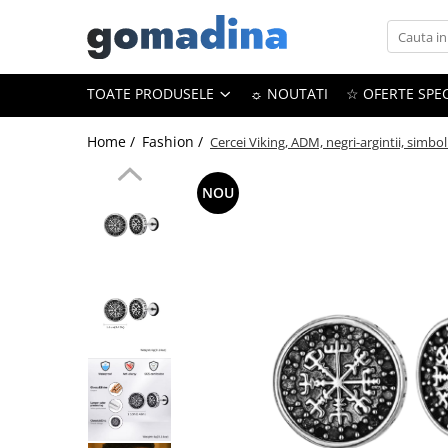
Toate Produsele
TOATE PRODUSELE
☼ NOUTATI
☆ OFERTE SPEC
Gadgeturi smart
Trackere GPS
Home /
Fashion /
Cercei Viking, ADM, negri-argintii, simbo
Inele smart
NOU
Portofele smart
Ingrijire personala
Aparate & Accesorii ingrijire
personala
Articole Sanatate & Wellness
Cosmetice & Produse ingrijire
personala
Parfumuri cu feromoni
Periute dinti
Produse albire si curatare dinti