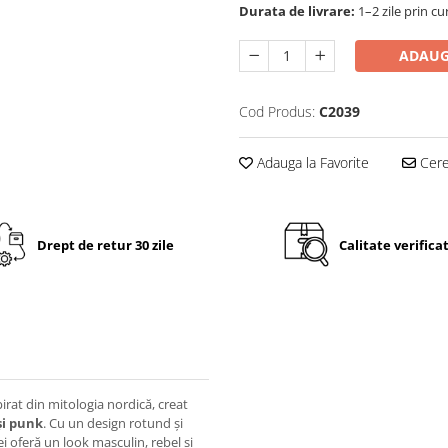
Durata de livrare:
1–2 zile prin cu
ADAUG
Cod Produs:
C2039
Adauga la Favorite
Cere 
Drept de retur 30 zile
Calitate verifica
pirat din mitologia nordică, creat
și punk
. Cu un design rotund și
cei oferă un look masculin, rebel și