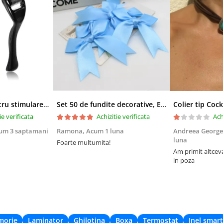
Derma-roller pentru stimularea cresterii parului, scalp si barba, Beard Roller
Set 50 de fundite decorative, EVNC, Blue Satin , potrivite pentru masini, scaune sau pahare, albastru
ie verificata
Achizitie verificata
Ach
um 3 saptamani
Ramona,
Acum 1 luna
Andreea George
luna
Foarte multumita!
Am primit altcev
in poza
morie
Laminator
Ghilotina
Boxa
Termostat
Inel smart