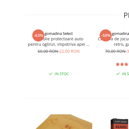
Indosariere documente
Instrumente de scris
P
Laminatoare documente
Produse digitale (download)
gomadina Select
gomadina 
-63%
-50%
Set folie protectoare auto
Consola de jocu
pentru oglinzi, impotriva apei si
retro, 
aburului, Film Protect
60,00 RON
22,00 RON
70,00 RON
3
IN STOC
IN 