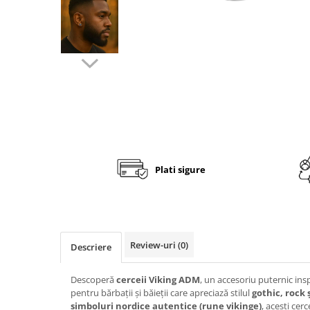
Fashion
Accesorii pentru cap si par
Accesorii vestimentare
Bratari
Ceasuri
Cercei
Coliere, lantisoare si chokere
Ochelari
Plati sigure
Portofele dama
Seturi de bijuterii
TV, Audio-Video & Foto
Review-uri
(0)
Descriere
PC, Periferice & Accesorii IT
Huse telefoane mobile
Descoperă
cerceii Viking ADM
, un accesoriu puternic ins
Componente PC & Software
pentru bărbații și băieții care apreciază stilul
gothic, rock 
simboluri nordice autentice (rune vikinge)
, acești cer