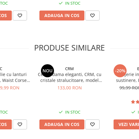
STOC
IN STOC
COS
ADAUGA IN COS
PRODUSE SIMILARE
C
CRM
NOU
-20%
ie cu lanturi
Cercei dama eleganti, CRM, cu
Lenjerie i
, Waist Corset,
cristale stralucitoare, model
sustinere, 
ru
infinit, argintiu
Invisible,
9,99 RON
133,00 RON
99,99 R
STOC
IN STOC
COS
ADAUGA IN COS
VEZI VAR