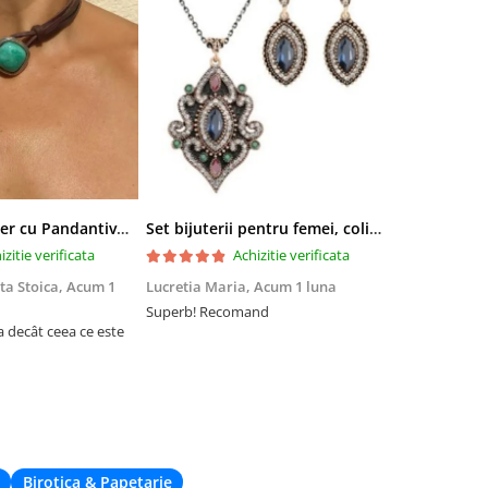
Colier tip Cocker cu Pandantiv Boho EVNC - Turquoise Pendant, Mărime Reglabilă
Set bijuterii pentru femei, colier cu pandantiv si cercei, CRM, 51 cm, multicolor
izitie verificata
Achizitie verificata
ta Stoica,
Acum 1
Lucretia Maria,
Acum 1 luna
Denis Andre
Superb! Recomand
Experiență fo
a decât ceea ce este
Am comandat 
site, însă nu 
acum din cau
de livrare. Cu
când nu eram 
deplaseze apr
Birotica & Papetarie