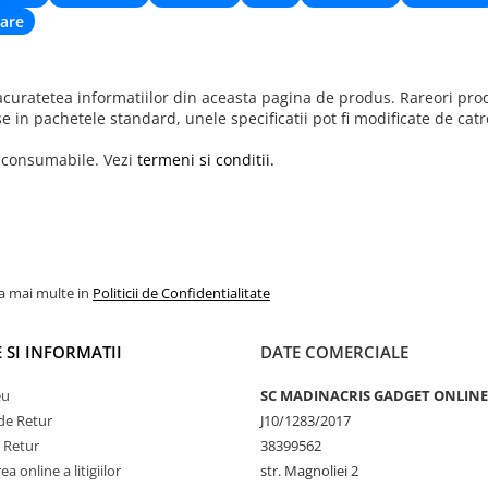
are
uratetea informatiilor din aceasta pagina de produs. Rareori produ
se in pachetele standard, unele specificatii pot fi modificate de cat
r consumabile. Vezi
termeni si conditii.
la mai multe in
Politicii de Confidentialitate
 SI INFORMATII
DATE COMERCIALE
eu
SC MADINACRIS GADGET ONLINE
de Retur
J10/1283/2017
e Retur
38399562
a online a litigiilor
str. Magnoliei 2