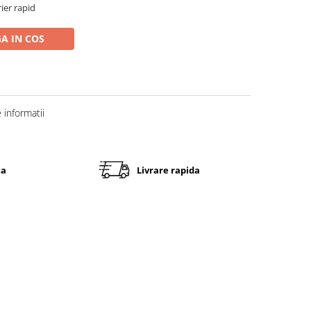
rier rapid
A IN COS
informatii
ta
Livrare rapida