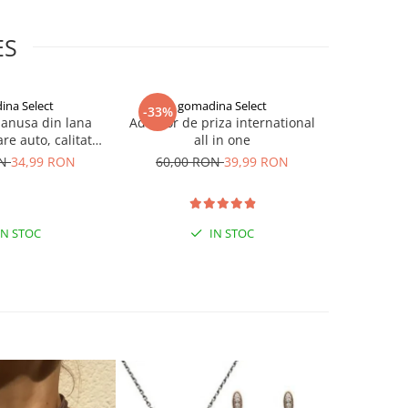
ES
ina Select
gomadina Select
go
-33%
-33%
manusa din lana
Adaptor de priza international
Masca n
re auto, calitate
all in one
impotriva c
xtra
negre, G
ON
34,99 RON
60,00 RON
39,99 RON
90,00
IN STOC
IN STOC