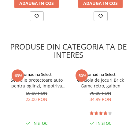
ADAUGA IN COS
ADAUGA IN COS
PRODUSE DIN CATEGORIA TA DE
INTERES
gomadina Select
gomadina Select
-63%
-50%
Set folie protectoare auto
Consola de jocuri Brick
pentru oglinzi, impotriva
Game retro, galben
apei si aburului, Film
60,00 RON
70,00 RON
Protect
22,00 RON
34,99 RON
IN STOC
IN STOC