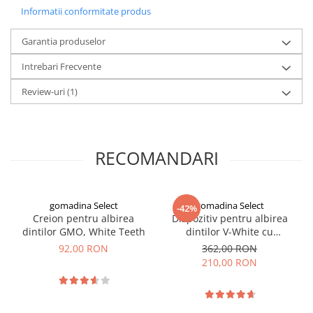
Informatii conformitate produs
Garantia produselor
Intrebari Frecvente
Review-uri
(1)
Beneficii:
RECOMANDARI
Ajuta la eliminarea petelor cauzate de cafea, vin rosu, ceai sau
fumat
Usor de utilizat, in doar cativa pasi simpli
Rezultate vizibile in 7–10 zile
gomadina Select
gomadina Select
-42%
Design confortabil, cu tavi universale adaptabile pentru orice
Creion pentru albirea
Dispozitiv pentru albirea
tip de dantura
dintilor GMO, White Teeth
dintilor V-White cu
Include lampa cu lumina rece LED pentru intensificarea
inteligenta artificiala
92,00 RON
362,00 RON
efectului gelului de albire
210,00 RON
Pachetul contine:
1 lampa cu LED pentru albire
1 tava universala pentru dinti (silicon alimentar)
Geluri de albire pentru mai multe utilizari