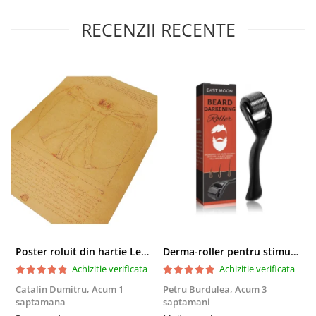
RECENZII RECENTE
Poster roluit din hartie Leonardo Da Vinci, Vitruvian Man, vintage, 51x35 cm
Derma-roller pentru stimularea cresterii parului, scalp si barba, Beard Roller
Achizitie verificata
Achizitie verificata
Catalin Dumitru,
Acum 1
Petru Burdulea,
Acum 3
saptamana
saptamani
F