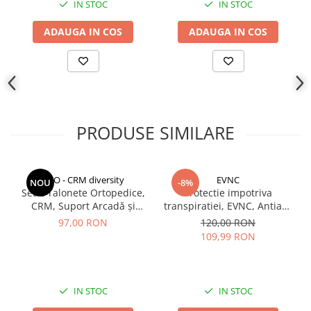
IN STOC
IN STOC
Zambeste cu incredere si bucura-te de un aspect mai stralucitor
al dintilor, fara costuri mari si fara vizite repetate la stomatolog.
ADAUGA IN COS
ADAUGA IN COS
PRODUSE SIMILARE
CCO - CRM diversity
EVNC
NOU
-8%
Set 2 Talonete Ortopedice,
Protectie impotriva
CRM, Suport Arcadă și
transpiratiei, EVNC, Antiaxa
Amortizare, Negru-Albastru
Shield, absoarbe eficient
97,00 RON
120,00 RON
transpiratia
109,99 RON
IN STOC
IN STOC